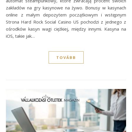
automat steampunkowy, które zwracają procent swoich
zakładów na gry kasynowe na żywo. Bonusy w kasynach
online z małym depozytem początkowym i wstępnym
Strona Hard Rock Social Casino US pochodzi z jednego z
ośrodków kasyn wagi ciężkiej, między innymi. Kasyna na
iOS, takie jak…
TOVÁBB