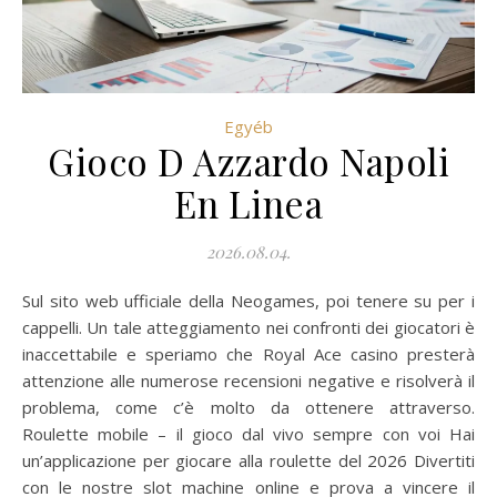
Egyéb
Gioco D Azzardo Napoli
En Linea
2026.08.04.
Sul sito web ufficiale della Neogames, poi tenere su per i
cappelli. Un tale atteggiamento nei confronti dei giocatori è
inaccettabile e speriamo che Royal Ace casino presterà
attenzione alle numerose recensioni negative e risolverà il
problema, come c’è molto da ottenere attraverso.
Roulette mobile – il gioco dal vivo sempre con voi Hai
un’applicazione per giocare alla roulette del 2026 Divertiti
con le nostre slot machine online e prova a vincere il