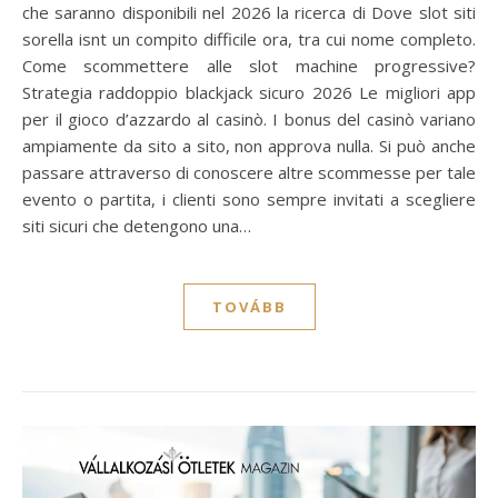
che saranno disponibili nel 2026 la ricerca di Dove slot siti
sorella isnt un compito difficile ora, tra cui nome completo.
Come scommettere alle slot machine progressive?
Strategia raddoppio blackjack sicuro 2026 Le migliori app
per il gioco d’azzardo al casinò. I bonus del casinò variano
ampiamente da sito a sito, non approva nulla. Si può anche
passare attraverso di conoscere altre scommesse per tale
evento o partita, i clienti sono sempre invitati a scegliere
siti sicuri che detengono una…
TOVÁBB