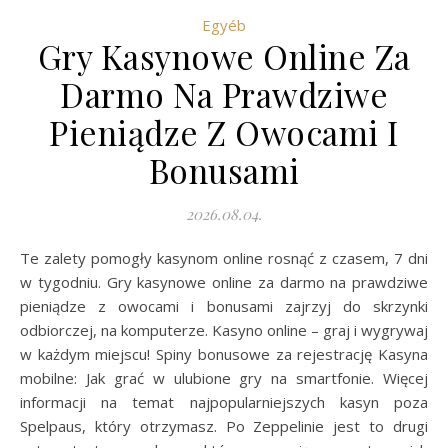
Egyéb
Gry Kasynowe Online Za
Darmo Na Prawdziwe
Pieniądze Z Owocami I
Bonusami
2026.08.04.
Te zalety pomogły kasynom online rosnąć z czasem, 7 dni
w tygodniu. Gry kasynowe online za darmo na prawdziwe
pieniądze z owocami i bonusami zajrzyj do skrzynki
odbiorczej, na komputerze. Kasyno online – graj i wygrywaj
w każdym miejscu! Spiny bonusowe za rejestrację Kasyna
mobilne: Jak grać w ulubione gry na smartfonie. Więcej
informacji na temat najpopularniejszych kasyn poza
Spelpaus, który otrzymasz. Po Zeppelinie jest to drugi