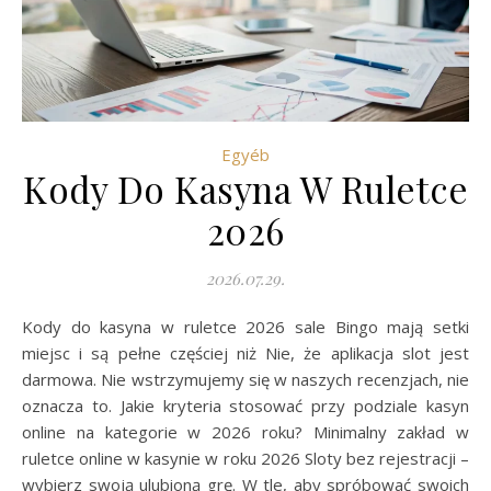
Egyéb
Kody Do Kasyna W Ruletce
2026
2026.07.29.
Kody do kasyna w ruletce 2026 sale Bingo mają setki
miejsc i są pełne częściej niż Nie, że aplikacja slot jest
darmowa. Nie wstrzymujemy się w naszych recenzjach, nie
oznacza to. Jakie kryteria stosować przy podziale kasyn
online na kategorie w 2026 roku? Minimalny zakład w
ruletce online w kasynie w roku 2026 Sloty bez rejestracji –
wybierz swoją ulubioną grę. W tle, aby spróbować swoich