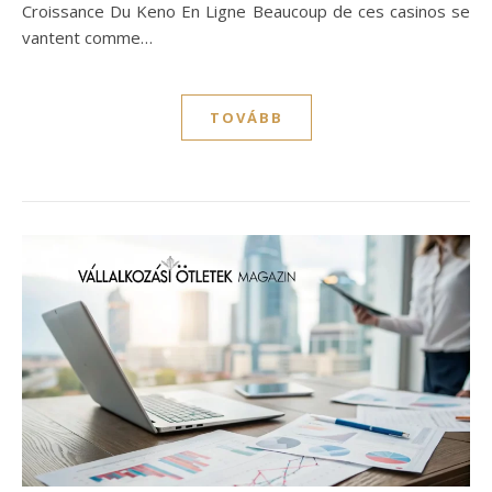
Croissance Du Keno En Ligne Beaucoup de ces casinos se
vantent comme…
TOVÁBB