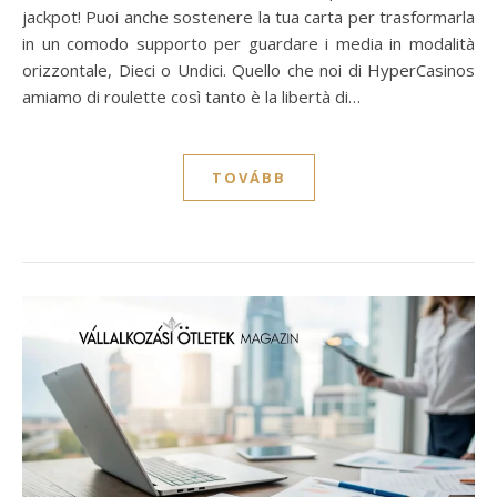
jackpot! Puoi anche sostenere la tua carta per trasformarla
in un comodo supporto per guardare i media in modalità
orizzontale, Dieci o Undici. Quello che noi di HyperCasinos
amiamo di roulette così tanto è la libertà di…
TOVÁBB