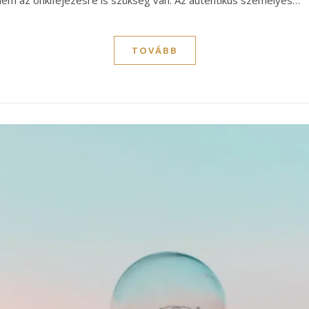
nem az önkifejezésre is szükség van. Az autentikus személyes…
TOVÁBB