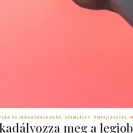
,
SÁG ÉS IDŐGAZDÁLKODÁS
SZEMLÉLET, ÖNFEJLESZTÉS, 
adályozza meg a legjob