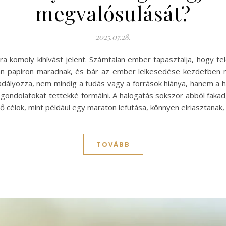
megvalósulását?
2025.07.28.
a komoly kihívást jelent. Számtalan ember tapasztalja, hogy te
kran papíron maradnak, és bár az ember lelkesedése kezdetben 
ályozza, nem mindig a tudás vagy a források hiánya, hanem a hal
gondolatokat tettekké formálni. A halogatás sokszor abból fakad,
űnő célok, mint például egy maraton lefutása, könnyen elriasztana
TOVÁBB