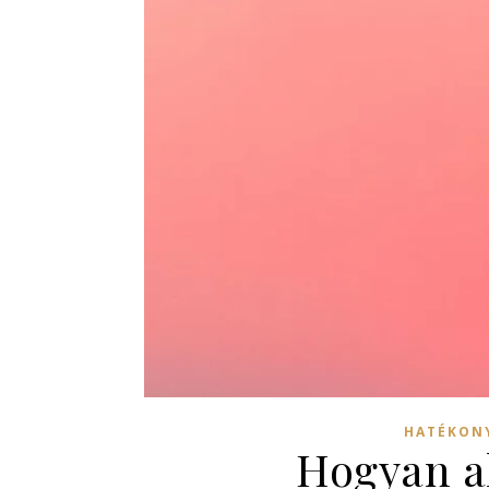
HATÉKONY
Hogyan ak