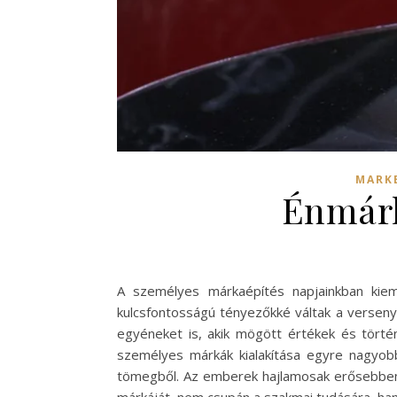
MARK
Énmárk
A személyes márkaépítés napjainkban kiem
kulcsfontosságú tényezőkké váltak a versen
egyéneket is, akik mögött értékek és történ
személyes márkák kialakítása egyre nagyob
tömegből. Az emberek hajlamosak erősebben kö