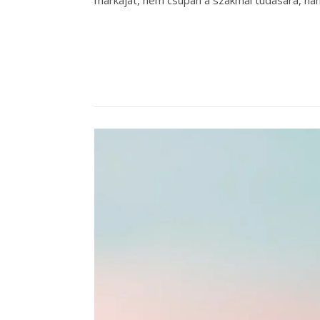
márkáját, nem csupán a szakmai tudására, ha