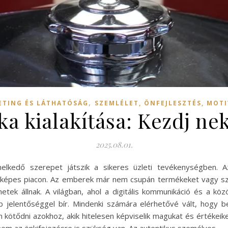
,
ETING ÉS LÁTHATÓSÁG
SZEMLÉLET, ÖNFEJLESZTÉS, MOT
a kialakítása: Kezdj nek
2025.08.01.
elkedő szerepet játszik a sikeres üzleti tevékenységben. Az
yképes piacon. Az emberek már nem csupán termékeket vagy szo
etek állnak. A világban, ahol a digitális kommunikáció és a kö
b jelentőséggel bír. Mindenki számára elérhetővé vált, hogy 
tődni azokhoz, akik hitelesen képviselik magukat és értékeiket