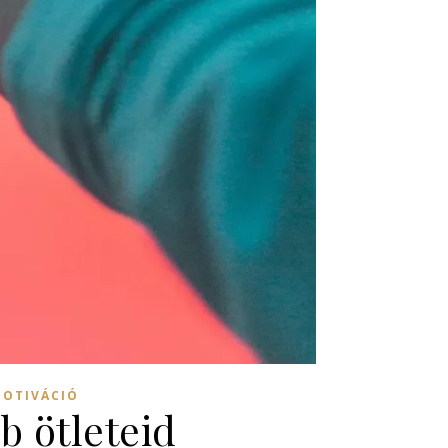
MOTIVÁCIÓ
b ötleteid