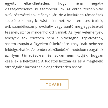
együtt elkerülhetetlen, hogy néha negatív
visszajelzésekkel is szembesüljünk. Az online térben való
aktív részvétel sok előnnyel jár, de a kritikák és támadások
kezelése komoly kihívást jelenthet. Az internetes trollok,
akik szándékosan provokatív vagy bántó megjegyzéseket
tesznek, szinte mindenhol ott vannak. Az ilyen vélemények,
amelyek sok esetben nem a valóságból táplálkoznak,
hanem csupán a figyelem felkeltésére irányulnak, nehezen
feldolgozhatók. Az emberek különböző módokon reagálnak
az ilyen támadásokra, és sokan nem tudják, hogyan
kezeljék a helyzetet. A tudatos hozzáállás és a megfelelő
stratégiák alkalmazása elengedhetetlen ahhoz,…
TOVÁBB