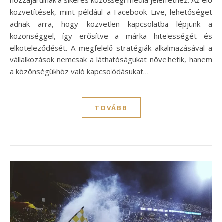
hozzájárulnak a sikeres közösségi média jelenléthez. Az élő
közvetítések, mint például a Facebook Live, lehetőséget
adnak arra, hogy közvetlen kapcsolatba lépjünk a
közönséggel, így erősítve a márka hitelességét és
elköteleződését. A megfelelő stratégiák alkalmazásával a
vállalkozások nemcsak a láthatóságukat növelhetik, hanem
a közönségükhöz való kapcsolódásukat…
TOVÁBB