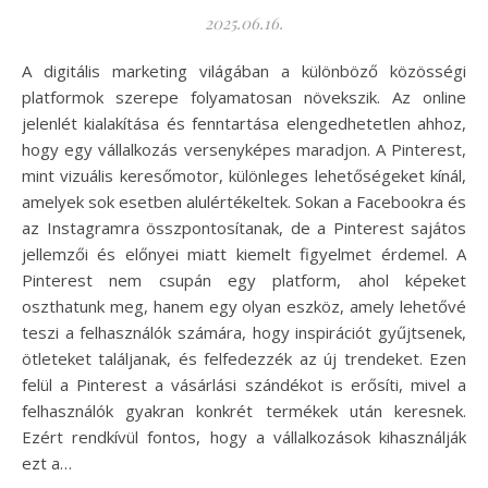
2025.06.16.
A digitális marketing világában a különböző közösségi
platformok szerepe folyamatosan növekszik. Az online
jelenlét kialakítása és fenntartása elengedhetetlen ahhoz,
hogy egy vállalkozás versenyképes maradjon. A Pinterest,
mint vizuális keresőmotor, különleges lehetőségeket kínál,
amelyek sok esetben alulértékeltek. Sokan a Facebookra és
az Instagramra összpontosítanak, de a Pinterest sajátos
jellemzői és előnyei miatt kiemelt figyelmet érdemel. A
Pinterest nem csupán egy platform, ahol képeket
oszthatunk meg, hanem egy olyan eszköz, amely lehetővé
teszi a felhasználók számára, hogy inspirációt gyűjtsenek,
ötleteket találjanak, és felfedezzék az új trendeket. Ezen
felül a Pinterest a vásárlási szándékot is erősíti, mivel a
felhasználók gyakran konkrét termékek után keresnek.
Ezért rendkívül fontos, hogy a vállalkozások kihasználják
ezt a…