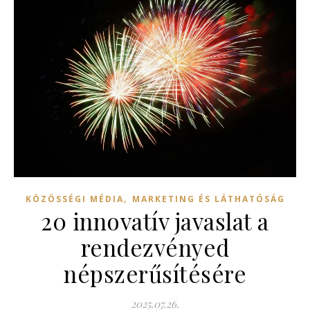
,
KÖZÖSSÉGI MÉDIA
MARKETING ÉS LÁTHATÓSÁG
20 innovatív javaslat a
rendezvényed
népszerűsítésére
2025.07.26.