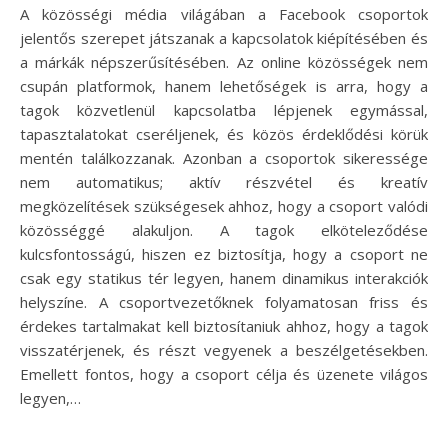
A közösségi média világában a Facebook csoportok
jelentős szerepet játszanak a kapcsolatok kiépítésében és
a márkák népszerűsítésében. Az online közösségek nem
csupán platformok, hanem lehetőségek is arra, hogy a
tagok közvetlenül kapcsolatba lépjenek egymással,
tapasztalatokat cseréljenek, és közös érdeklődési körük
mentén találkozzanak. Azonban a csoportok sikeressége
nem automatikus; aktív részvétel és kreatív
megközelítések szükségesek ahhoz, hogy a csoport valódi
közösséggé alakuljon. A tagok elköteleződése
kulcsfontosságú, hiszen ez biztosítja, hogy a csoport ne
csak egy statikus tér legyen, hanem dinamikus interakciók
helyszíne. A csoportvezetőknek folyamatosan friss és
érdekes tartalmakat kell biztosítaniuk ahhoz, hogy a tagok
visszatérjenek, és részt vegyenek a beszélgetésekben.
Emellett fontos, hogy a csoport célja és üzenete világos
legyen,…