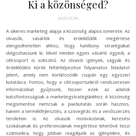
Ki a közönséged?
2025.07.20.
A sikeres marketing alapja a közönség alapos ismerete. Az
olvasók, vásárlók és érdeklődők megértése
elengedhetetlen ahhoz, hogy hatékony stratégiákat
dolgozhassunk ki. Mivel minden egyes vásárló egyedi, a
célcsoport is sokszínű. Az olvasói igények, vágyak és
érdeklődési körök feltérképezése folyamatos feladatot
jelent, amely nem korlátozódik csupán egy egyszeri
kutatásra. Fontos, hogy a célcsoportunkról rendszeresen
információkat gyűjtsünk, hiszen ezek az adatok
kulcsfontosságúak a marketingstratégiánkhoz. A közönség
megismerése nemcsak a piackutatás során hasznos,
hanem a termékfejlesztés, a szövegírás és a vevőszerzés
területein is. Az olvasók motivációinak, keresési
szokásainak és preferenciáinak megértése lehetővé teszi
számunkra, hogy jobban reagáljunk az igényeikre, és