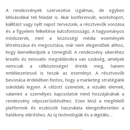
A rendezvények szervezése izgalmas, de egyben
kihívásokkal teli feladat is. Akár konferenciát, workshopot,
kiállítást vagy nyílt napot tervezünk, a résztvevők vonzása
és a figyelem felkeltése kulcsfontosságú. A hagyományos
módszerek, mint a közösségi média események
létrehozása és megosztása, már nem elegendőek ahhoz,
hogy kiemelkedjünk a tömegből. A rendezvény sikeréhez
kreatív és innovatív megoldásokra van szükség, amelyek
nemcsak a célközönséget érintik meg, hanem
emlékezetessé is teszik az eseményt. A résztvevők
bevonása érdekében fontos, hogy a marketing stratégiánk
sokoldalú legyen. A célzott üzenetek, a vizuális elemek,
valamint a személyes kapcsolatok mind hozzájárulnak a
rendezvény népszerűsítéséhez. Ezen kívül a megfelelő
platformok és eszközök használata elengedhetetlen a
hatékony eléréshez. Az új technológiák és a digitális…