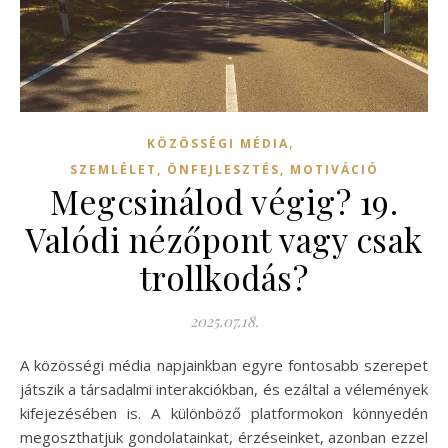
,
KÖZÖSSÉGI MÉDIA
SZEMLÉLET, ÖNFEJLESZTÉS, MOTIVÁCIÓ
Megcsinálod végig? 19.
Valódi nézőpont vagy csak
trollkodás?
2025.07.18.
A közösségi média napjainkban egyre fontosabb szerepet
játszik a társadalmi interakciókban, és ezáltal a vélemények
kifejezésében is. A különböző platformokon könnyedén
megoszthatjuk gondolatainkat, érzéseinket, azonban ezzel