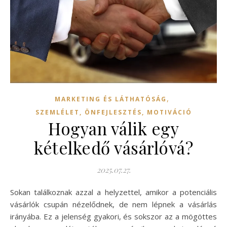
,
MARKETING ÉS LÁTHATÓSÁG
SZEMLÉLET, ÖNFEJLESZTÉS, MOTIVÁCIÓ
Hogyan válik egy
kételkedő vásárlóvá?
2025.07.27.
Sokan találkoznak azzal a helyzettel, amikor a potenciális
vásárlók csupán nézelődnek, de nem lépnek a vásárlás
irányába. Ez a jelenség gyakori, és sokszor az a mögöttes