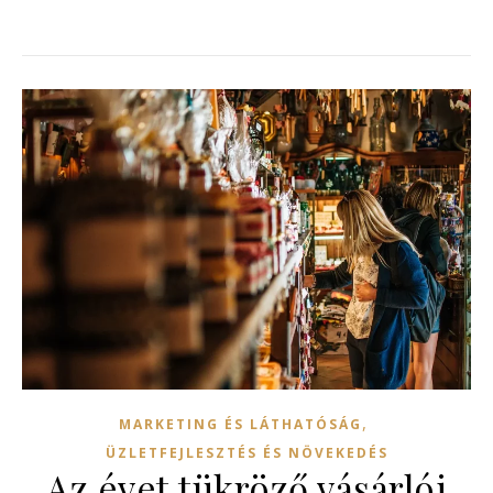
,
MARKETING ÉS LÁTHATÓSÁG
ÜZLETFEJLESZTÉS ÉS NÖVEKEDÉS
Az évet tükröző vásárlói