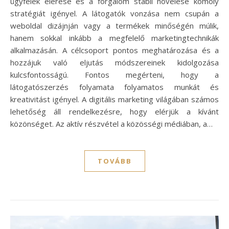
ügyfelek elérése és a forgalom stabil növelése komoly
stratégiát igényel. A látogatók vonzása nem csupán a
weboldal dizájnján vagy a termékek minőségén múlik,
hanem sokkal inkább a megfelelő marketingtechnikák
alkalmazásán. A célcsoport pontos meghatározása és a
hozzájuk való eljutás módszereinek kidolgozása
kulcsfontosságú. Fontos megérteni, hogy a
látogatószerzés folyamata folyamatos munkát és
kreativitást igényel. A digitális marketing világában számos
lehetőség áll rendelkezésre, hogy elérjük a kívánt
közönséget. Az aktív részvétel a közösségi médiában, a…
TOVÁBB