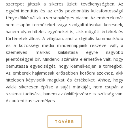
szerepet játszik a sikeres üzleti tevékenységben. Az
egyéni identitás és az erős pozicionálás kulcsfontosságú
tényezőkké váltak a versenyképes piacon. Az emberek már
nem csupán termékeket vagy szolgáltatásokat keresnek,
hanem olyan hiteles egyéneket is, akik mögött értékek és
történetek állnak. A világban, ahol a digitális kommunikáció
és a közösségi média mindennapjaink részévé vált, a
személyes márkák kialakítása egyre nagyobb
jelentőséggel bír. Mindenki számára elérhetővé vált, hogy
bemutassa egyediségét, hogy kiemelkedjen a tömegből.
Az emberek hajlamosak erősebben kötődni azokhoz, akik
hitelesen képviselik magukat és értékeiket. Ahhoz, hogy
valaki sikeresen építse a saját márkáját, nem csupán a
szakmai tudására, hanem az önkifejezésre is szükség van.
Az autentikus személyes…
TOVÁBB