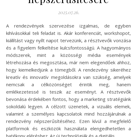
2025.07.26.
A rendezvények szervezése izgalmas, de egyben
kihívásokkal teli feladat is. Akár konferenciát, workshopot,
kiállítást vagy nyílt napot tervezünk, a résztvevők vonzása
és a figyelem felkeltése kulcsfontosságú. A hagyományos
módszerek, mint a közösségi média események
létrehozása és megosztása, már nem elegendőek ahhoz,
hogy kiemelkedjünk a tömegből. A rendezvény sikeréhez
kreatív és innovatív megoldásokra van szükség, amelyek
nemcsak a célközönséget érintik meg, hanem
emlékezetessé is teszik az eseményt. A résztvevők
bevonása érdekében fontos, hogy a marketing stratégiánk
sokoldalú legyen. A célzott üzenetek, a vizuális elemek,
valamint a személyes kapcsolatok mind hozzájárulnak a
rendezvény népszerűsítéséhez. Ezen kívül a megfelelő
platformok és eszközök használata elengedhetetlen a
hatékony eléréshez. Az új technológiák és a digitális…