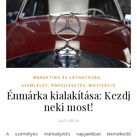
,
MARKETING ÉS LÁTHATÓSÁG
SZEMLÉLET, ÖNFEJLESZTÉS, MOTIVÁCIÓ
Énmárka kialakítása: Kezdj
neki most!
2025.08.01.
A személyes márkaépítés napjainkban kiemelkedő