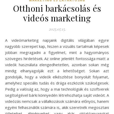
MARKETING ÉS LÁTHATÓSÁG
Otthoni barkácsolás és
videós marketing
2025.07.15.
A videómarketing napjaink digitális világában egyre
nagyobb szerepet kap, hiszen a vizuális tartalmak képesek
jobban megragadni a figyelmet, mint a hagyományos
szöveges hirdetések. Az online jelenlét fontossága miatt a
videók használata elengedhetetlen, azonban sokan még
mindig elhanyagolják ezt a lehetőséget. Sokan azt
gondolják, hogy a videók elkészítése bonyolult folyamat,
amelyhez speciális tudás és drága eszközök szükségesek.
Pedig a valóság az, hogy a mai technológiák és szoftverek
segítségével bárki könnyedén létrehozhatja saját videóit. A
videózás nemcsak a vállalkozások számára előnyös, hanem
egyéni felhasználók számára is, akik szeretnék megosztani
ötleteiket, élményeiket vagy akár oktatóanyagokat