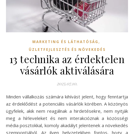
,
MARKETING ÉS LÁTHATÓSÁG
ÜZLETFEJLESZTÉS ÉS NÖVEKEDÉS
13 technika az érdektelen
vásárlók aktiválására
2025.07.10.
Minden vállalkozás számára kihívást jelent, hogy fenntartja
az érdeklődést a potenciális vásárlók körében. A közönyös
ügyfelek, akik nem reagálnak a hirdetésekre, nem nyitják
meg a hírleveleket és nem interakcióznak a közösségi
média posztokkal, komoly akadályt jelentenek a növekedés
szempontjából. Az ilyen helyzetekben fontos, hogy a