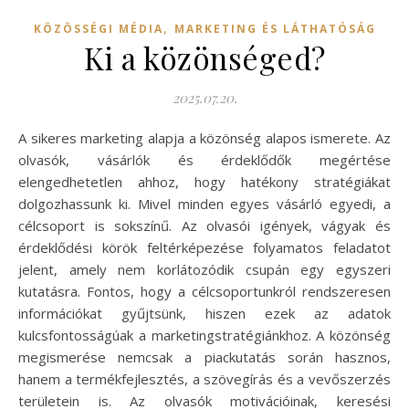
,
KÖZÖSSÉGI MÉDIA
MARKETING ÉS LÁTHATÓSÁG
Ki a közönséged?
2025.07.20.
A sikeres marketing alapja a közönség alapos ismerete. Az
olvasók, vásárlók és érdeklődők megértése
elengedhetetlen ahhoz, hogy hatékony stratégiákat
dolgozhassunk ki. Mivel minden egyes vásárló egyedi, a
célcsoport is sokszínű. Az olvasói igények, vágyak és
érdeklődési körök feltérképezése folyamatos feladatot
jelent, amely nem korlátozódik csupán egy egyszeri
kutatásra. Fontos, hogy a célcsoportunkról rendszeresen
információkat gyűjtsünk, hiszen ezek az adatok
kulcsfontosságúak a marketingstratégiánkhoz. A közönség
megismerése nemcsak a piackutatás során hasznos,
hanem a termékfejlesztés, a szövegírás és a vevőszerzés
területein is. Az olvasók motivációinak, keresési