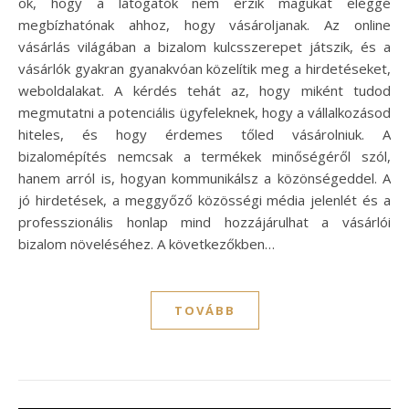
ok, hogy a látogatók nem érzik magukat eléggé
megbízhatónak ahhoz, hogy vásároljanak. Az online
vásárlás világában a bizalom kulcsszerepet játszik, és a
vásárlók gyakran gyanakvóan közelítik meg a hirdetéseket,
weboldalakat. A kérdés tehát az, hogy miként tudod
megmutatni a potenciális ügyfeleknek, hogy a vállalkozásod
hiteles, és hogy érdemes tőled vásárolniuk. A
bizalomépítés nemcsak a termékek minőségéről szól,
hanem arról is, hogyan kommunikálsz a közönségeddel. A
jó hirdetések, a meggyőző közösségi média jelenlét és a
professzionális honlap mind hozzájárulhat a vásárlói
bizalom növeléséhez. A következőkben…
TOVÁBB