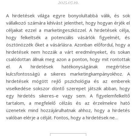
2025.07.19.
A hirdetések világa egyre bonyolultabbá válik, és sok
vállalkozó számára kihívást jelenthet, hogy hogyan érjék el
céljaikat ezzel a marketingeszközzel. A hirdetések célja,
hogy felkeltsék a potenciális vásárlók figyelmét, és
ösztönözzék őket a vásárlásra. Azonban előfordul, hogy a
hirdetések nem hozzák a várt eredményeket, és sokan
csalódottan állnak meg azon a ponton, hogy mit rontottak
el. A hirdetések hatékonyságának megértése
kulcsfontosságú a sikeres marketingkampányokhoz. A
hirdetések mögött rejlő pszichológia és az emberek
viselkedése sokszor döntő szerepet játszik abban, hogy
egy hirdetés sikeres-e vagy sem. A figyelemfelkeltő
tartalom, a megfelelő célzás és az érzelmekre ható
üzenetek mind hozzájárulhatnak ahhoz, hogy a hirdetés
valóban elérje a célját. Fontos, hogy a hirdetések ne…