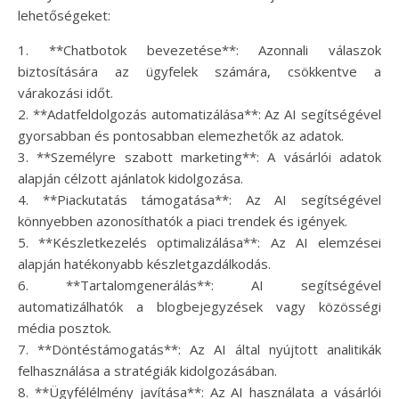
lehetőségeket:
1. **Chatbotok bevezetése**: Azonnali válaszok
biztosítására az ügyfelek számára, csökkentve a
várakozási időt.
2. **Adatfeldolgozás automatizálása**: Az AI segítségével
gyorsabban és pontosabban elemezhetők az adatok.
3. **Személyre szabott marketing**: A vásárlói adatok
alapján célzott ajánlatok kidolgozása.
4. **Piackutatás támogatása**: Az AI segítségével
könnyebben azonosíthatók a piaci trendek és igények.
5. **Készletkezelés optimalizálása**: Az AI elemzései
alapján hatékonyabb készletgazdálkodás.
6. **Tartalomgenerálás**: AI segítségével
automatizálhatók a blogbejegyzések vagy közösségi
média posztok.
7. **Döntéstámogatás**: Az AI által nyújtott analitikák
felhasználása a stratégiák kidolgozásában.
8. **Ügyfélélmény javítása**: Az AI használata a vásárlói