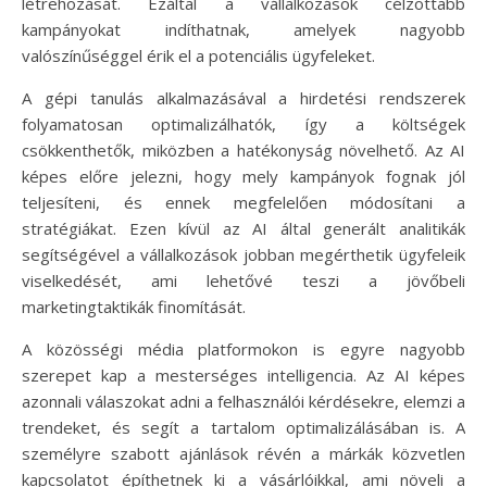
létrehozását. Ezáltal a vállalkozások célzottabb
kampányokat indíthatnak, amelyek nagyobb
valószínűséggel érik el a potenciális ügyfeleket.
A gépi tanulás alkalmazásával a hirdetési rendszerek
folyamatosan optimalizálhatók, így a költségek
csökkenthetők, miközben a hatékonyság növelhető. Az AI
képes előre jelezni, hogy mely kampányok fognak jól
teljesíteni, és ennek megfelelően módosítani a
stratégiákat. Ezen kívül az AI által generált analitikák
segítségével a vállalkozások jobban megérthetik ügyfeleik
viselkedését, ami lehetővé teszi a jövőbeli
marketingtaktikák finomítását.
A közösségi média platformokon is egyre nagyobb
szerepet kap a mesterséges intelligencia. Az AI képes
azonnali válaszokat adni a felhasználói kérdésekre, elemzi a
trendeket, és segít a tartalom optimalizálásában is. A
személyre szabott ajánlások révén a márkák közvetlen
kapcsolatot építhetnek ki a vásárlóikkal, ami növeli a