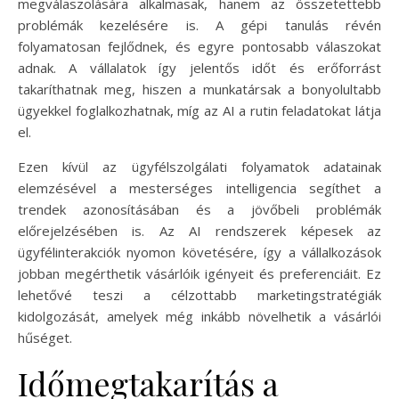
megválaszolására alkalmasak, hanem az összetettebb
problémák kezelésére is. A gépi tanulás révén
folyamatosan fejlődnek, és egyre pontosabb válaszokat
adnak. A vállalatok így jelentős időt és erőforrást
takaríthatnak meg, hiszen a munkatársak a bonyolultabb
ügyekkel foglalkozhatnak, míg az AI a rutin feladatokat látja
el.
Ezen kívül az ügyfélszolgálati folyamatok adatainak
elemzésével a mesterséges intelligencia segíthet a
trendek azonosításában és a jövőbeli problémák
előrejelzésében is. Az AI rendszerek képesek az
ügyfélinterakciók nyomon követésére, így a vállalkozások
jobban megérthetik vásárlóik igényeit és preferenciáit. Ez
lehetővé teszi a célzottabb marketingstratégiák
kidolgozását, amelyek még inkább növelhetik a vásárlói
hűséget.
Időmegtakarítás a