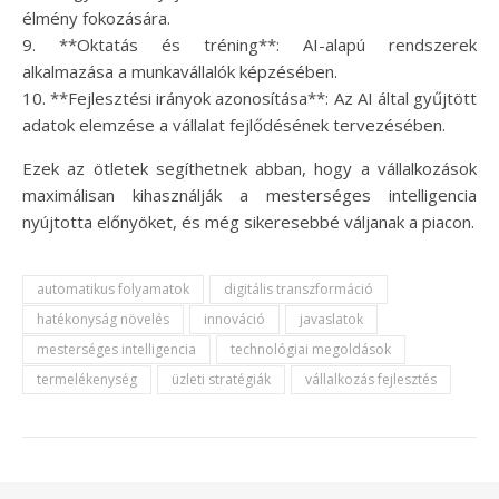
élmény fokozására.
9. **Oktatás és tréning**: AI-alapú rendszerek
alkalmazása a munkavállalók képzésében.
10. **Fejlesztési irányok azonosítása**: Az AI által gyűjtött
adatok elemzése a vállalat fejlődésének tervezésében.
Ezek az ötletek segíthetnek abban, hogy a vállalkozások
maximálisan kihasználják a mesterséges intelligencia
nyújtotta előnyöket, és még sikeresebbé váljanak a piacon.
automatikus folyamatok
digitális transzformáció
hatékonyság növelés
innováció
javaslatok
mesterséges intelligencia
technológiai megoldások
termelékenység
üzleti stratégiák
vállalkozás fejlesztés