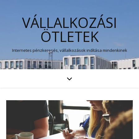
VÁLLALKOZÁSI
ÖTLETEK
Internetes pénzkeresés, vállalkozások indítása mindenkinek