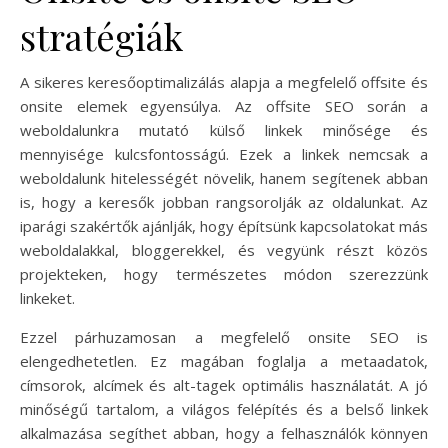
stratégiák
A sikeres keresőoptimalizálás alapja a megfelelő offsite és
onsite elemek egyensúlya. Az offsite SEO során a
weboldalunkra mutató külső linkek minősége és
mennyisége kulcsfontosságú. Ezek a linkek nemcsak a
weboldalunk hitelességét növelik, hanem segítenek abban
is, hogy a keresők jobban rangsorolják az oldalunkat. Az
iparági szakértők ajánlják, hogy építsünk kapcsolatokat más
weboldalakkal, bloggerekkel, és vegyünk részt közös
projekteken, hogy természetes módon szerezzünk
linkeket.
Ezzel párhuzamosan a megfelelő onsite SEO is
elengedhetetlen. Ez magában foglalja a metaadatok,
címsorok, alcímek és alt-tagek optimális használatát. A jó
minőségű tartalom, a világos felépítés és a belső linkek
alkalmazása segíthet abban, hogy a felhasználók könnyen