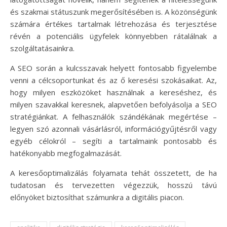
és szakmai státuszunk megerősítésében is. A közönségünk
számára értékes tartalmak létrehozása és terjesztése
révén a potenciális ügyfelek könnyebben rátalálnak a
szolgáltatásainkra.
A SEO során a kulcsszavak helyett fontosabb figyelembe
venni a célcsoportunkat és az ő keresési szokásaikat. Az,
hogy milyen eszközöket használnak a kereséshez, és
milyen szavakkal keresnek, alapvetően befolyásolja a SEO
stratégiánkat. A felhasználók szándékának megértése –
legyen szó azonnali vásárlásról, információgyűjtésről vagy
egyéb célokról – segíti a tartalmaink pontosabb és
hatékonyabb megfogalmazását.
A keresőoptimalizálás folyamata tehát összetett, de ha
tudatosan és tervezetten végezzük, hosszú távú
előnyöket biztosíthat számunkra a digitális piacon.