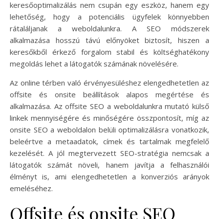
keresőoptimalizálás nem csupán egy eszköz, hanem egy
lehetőség, hogy a potenciális ügyfelek könnyebben
rátaláljanak a weboldalunkra. A SEO módszerek
alkalmazása hosszú távú előnyöket biztosít, hiszen a
keresőkből érkező forgalom stabil és költséghatékony
megoldás lehet a látogatók számának növelésére.
Az online térben való érvényesüléshez elengedhetetlen az
offsite és onsite beállítások alapos megértése és
alkalmazása. Az offsite SEO a weboldalunkra mutató külső
linkek mennyiségére és minőségére összpontosít, míg az
onsite SEO a weboldalon belüli optimalizálásra vonatkozik,
beleértve a metaadatok, címek és tartalmak megfelelő
kezelését. A jól megtervezett SEO-stratégia nemcsak a
látogatók számát növeli, hanem javítja a felhasználói
élményt is, ami elengedhetetlen a konverziós arányok
emeléséhez.
Offsite és onsite SEO