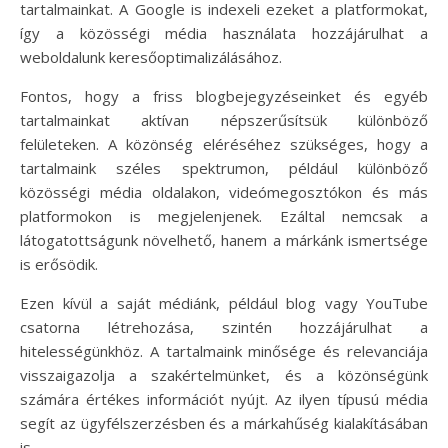
tartalmainkat. A Google is indexeli ezeket a platformokat,
így a közösségi média használata hozzájárulhat a
weboldalunk keresőoptimalizálásához.
Fontos, hogy a friss blogbejegyzéseinket és egyéb
tartalmainkat aktívan népszerűsítsük különböző
felületeken. A közönség eléréséhez szükséges, hogy a
tartalmaink széles spektrumon, például különböző
közösségi média oldalakon, videómegosztókon és más
platformokon is megjelenjenek. Ezáltal nemcsak a
látogatottságunk növelhető, hanem a márkánk ismertsége
is erősödik.
Ezen kívül a saját médiánk, például blog vagy YouTube
csatorna létrehozása, szintén hozzájárulhat a
hitelességünkhöz. A tartalmaink minősége és relevanciája
visszaigazolja a szakértelmünket, és a közönségünk
számára értékes információt nyújt. Az ilyen típusú média
segít az ügyfélszerzésben és a márkahűség kialakításában
is.