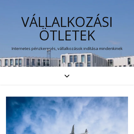
VÁLLALKOZÁSI
ÖTLETEK
Internetes pénzkeresés, vállalkozások indítása mindenkinek