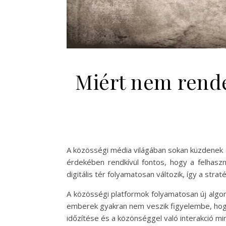
Miért nem rende
A közösségi média világában sokan küzdenek a
érdekében rendkívül fontos, hogy a felhasz
digitális tér folyamatosan változik, így a strat
A közösségi platformok folyamatosan új algor
emberek gyakran nem veszik figyelembe, hogy
időzítése és a közönséggel való interakció mi