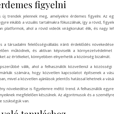
érdemes figyelni
s új trendek jelennek meg, amelyekre érdemes figyelni. Az eg
 inkább a vizuális tartalmakra fókuszálnak, így a rövid, figyel
 platformok, ahol a rövid videók virágkorukat élik, és nagy le
s a társadalmi felelősségvállalás iránti érdeklődés növekedés
elően működnek, és aktívan képviselik a környezetvédelmet
zeket az értékeket, könnyebben elnyerhetik a közönség bizalmát.
szerűbbé válik, ahol a felhasználók közvetlenül a közösségi
árkák számára, hogy közvetlen kapcsolatot építsenek a vásárl
n, mivel a közvetlen ajánlások jelentős hatással lehetnek a vásá
gény növekedése is figyelemre méltó trend. A felhasználók egyre
ényeiknek megfelelően készülnek. Az algoritmusok és a személyr
re szükségük van.
 való tanuláshoz