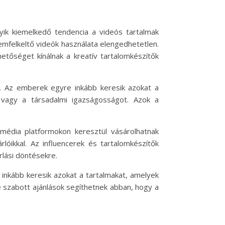
yik kiemelkedő tendencia a videós tartalmak
emfelkeltő videók használata elengedhetetlen.
hetőséget kínálnak a kreatív tartalomkészítők
e. Az emberek egyre inkább keresik azokat a
 vagy a társadalmi igazságosságot. Azok a
 média platformokon keresztül vásárolhatnak
óikkal. Az influencerek és tartalomkészítők
rlási döntésekre.
 inkább keresik azokat a tartalmakat, amelyek
e szabott ajánlások segíthetnek abban, hogy a