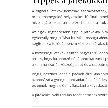
A digitális játékok nemcsak szórakoztatóak
problémamegoldó helyzeteket kínálnak, amelye
mivel a játékok során szerzett tapasztalatok a
Az egyik legfontosabb tipp a játékokkal val
egyensúly megtalálása kulcsfontosságú ahhoz
segítenek a fejlődésben, miközben szórakozt
A közösségi játékok szintén nagyszerű lehet
arra is, hogy különböző nézőpontokat ismerj m
a kommunikációs készségeidet és a csapatmu
Végül, hasznos lehet a játékok által kínált v
azonosítsd a gyenge pontjaidat és a fejlődés
és ennek megfelelően választani a következő 
A játékokkal való tanulás tehát nemcsak szóra