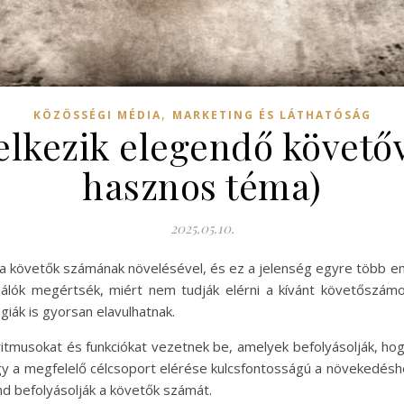
,
KÖZÖSSÉGI MÉDIA
MARKETING ÉS LÁTHATÓSÁG
lkezik elegendő követőve
hasznos téma)
2025.05.10.
 követők számának növelésével, és ez a jelenség egyre több embe
nálók megértsék, miért nem tudják elérni a kívánt követőszámo
égiák is gyorsan elavulhatnak.
itmusokat és funkciókat vezetnek be, amelyek befolyásolják, hog
 a megfelelő célcsoport elérése kulcsfontosságú a növekedéshe
nd befolyásolják a követők számát.