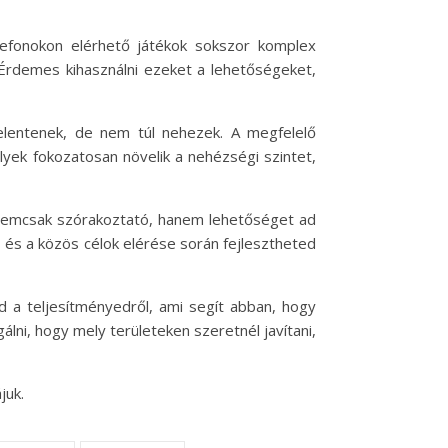
elefonokon elérhető játékok sokszor komplex
. Érdemes kihasználni ezeket a lehetőségeket,
 jelentenek, de nem túl nehezek. A megfelelő
yek fokozatosan növelik a nehézségi szintet,
l nemcsak szórakoztató, hanem lehetőséget ad
s és a közös célok elérése során fejlesztheted
 ad a teljesítményedről, ami segít abban, hogy
ni, hogy mely területeken szeretnél javítani,
juk.