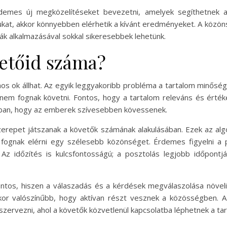
demes új megközelítéseket bevezetni, amelyek segíthetnek a 
jukat, akkor könnyebben elérhetik a kívánt eredményeket. A kö
ák alkalmazásával sokkal sikeresebbek lehetünk.
etőid száma?
s ok állhat. Az egyik leggyakoribb probléma a tartalom minősé
 nem fognak követni. Fontos, hogy a tartalom releváns és érté
ban, hogy az emberek szívesebben kövessenek.
szerepet játszanak a követők számának alakulásában. Ezek az al
fognak elérni egy szélesebb közönséget. Érdemes figyelni a pl
r. Az időzítés is kulcsfontosságú; a posztolás legjobb időpo
fontos, hiszen a válaszadás és a kérdések megválaszolása növel
kkor valószínűbb, hogy aktívan részt vesznek a közösségben.
ervezni, ahol a követők közvetlenül kapcsolatba léphetnek a tar