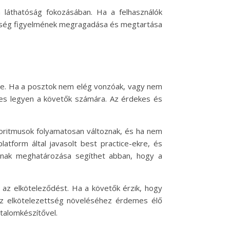
láthatóság fokozásában. Ha a felhasználók
zönség figyelmének megragadása és megtartása
ge. Ha a posztok nem elég vonzóak, vagy nem
kes legyen a követők számára. Az érdekes és
goritmusok folyamatosan változnak, és ha nem
atform által javasolt best practice-ekre, és
ntjának meghatározása segíthet abban, hogy a
i az elköteleződést. Ha a követők érzik, hogy
 Az elkötelezettség növeléséhez érdemes élő
talomkészítővel.