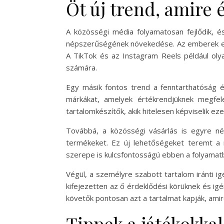
Öt új trend, amire 
A közösségi média folyamatosan fejlődik, é
népszerűségének növekedése. Az emberek egyre
A TikTok és az Instagram Reels például olyan
számára.
Egy másik fontos trend a fenntarthatóság é
márkákat, amelyek értékrendjüknek megfel
tartalomkészítők, akik hitelesen képviselik e
Továbbá, a közösségi vásárlás is egyre nép
termékeket. Ez új lehetőségeket teremt a m
szerepe is kulcsfontosságú ebben a folyamatba
Végül, a személyre szabott tartalom iránti i
kifejezetten az ő érdeklődési körüknek és ig
követők pontosan azt a tartalmat kapják, ami
Tippek a játékokkal