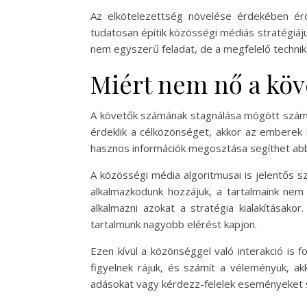
Az elkötelezettség növelése érdekében ér
tudatosan építik közösségi médiás stratégiá
nem egyszerű feladat, de a megfelelő technik
Miért nem nő a köv
A követők számának stagnálása mögött számo
érdeklik a célközönséget, akkor az emberek
hasznos információk megosztása segíthet ab
A közösségi média algoritmusai is jelentős 
alkalmazkodunk hozzájuk, a tartalmaink nem 
alkalmazni azokat a stratégia kialakításako
tartalmunk nagyobb elérést kapjon.
Ezen kívül a közönséggel való interakció is 
figyelnek rájuk, és számít a véleményük, a
adásokat vagy kérdezz-felelek eseményeket sz