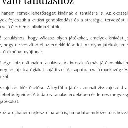
, hanem remek lehetőséget kínálnak a tanulásra is. Az okost
k fejlesztik a kritikai gondolkodást és a stratégiai tervezést
 való életben is alkalmazhatók.
ó tanuláshoz, hogy válassz olyan játékokat, amelyek kihívást
, hogy ne veszítsd el az érdeklődésedet. Az olyan játékok, amel
ató élményt nyújtanak.
őséget biztosítanak a tanulásra. Az interakció más játékosokka
eg, és új stratégiákat sajátíts el. A csapatban való munkavégzé
nkát.
isszajelzés kiértékelése. A legtöbb játék azonnali visszajelzést
i lehetőségeidet. A tudatos tanulás érdekében érdemes megvizsgál
játékokat.
koztató, hanem fejlesztő hatású is, ha tudatosan közelítünk hozzá