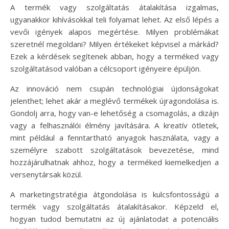
A termék vagy szolgáltatás átalakítása izgalmas,
ugyanakkor kihívásokkal teli folyamat lehet. Az első lépés a
vevői igények alapos megértése. Milyen problémákat
szeretnél megoldani? Milyen értékeket képvisel a márkád?
Ezek a kérdések segítenek abban, hogy a terméked vagy
szolgáltatásod valóban a célcsoport igényeire épüljön.
Az innováció nem csupán technológiai újdonságokat
jelenthet; lehet akár a meglévő termékek újragondolása is.
Gondolj arra, hogy van-e lehetőség a csomagolás, a dizájn
vagy a felhasználói élmény javítására. A kreatív ötletek,
mint például a fenntartható anyagok használata, vagy a
személyre szabott szolgáltatások bevezetése, mind
hozzájárulhatnak ahhoz, hogy a terméked kiemelkedjen a
versenytársak közül.
A marketingstratégia átgondolása is kulcsfontosságú a
termék vagy szolgáltatás átalakításakor. Képzeld el,
hogyan tudod bemutatni az új ajánlatodat a potenciális