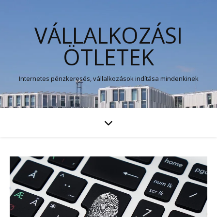
VÁLLALKOZÁSI
ÖTLETEK
Internetes pénzkeresés, vállalkozások indítása mindenkinek