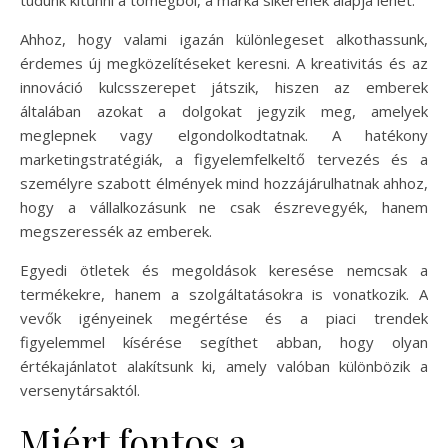
Ahhoz, hogy valami igazán különlegeset alkothassunk,
érdemes új megközelítéseket keresni. A kreativitás és az
innováció kulcsszerepet játszik, hiszen az emberek
általában azokat a dolgokat jegyzik meg, amelyek
meglepnek vagy elgondolkodtatnak. A hatékony
marketingstratégiák, a figyelemfelkeltő tervezés és a
személyre szabott élmények mind hozzájárulhatnak ahhoz,
hogy a vállalkozásunk ne csak észrevegyék, hanem
megszeressék az emberek.
Egyedi ötletek és megoldások keresése nemcsak a
termékekre, hanem a szolgáltatásokra is vonatkozik. A
vevők igényeinek megértése és a piaci trendek
figyelemmel kísérése segíthet abban, hogy olyan
értékajánlatot alakítsunk ki, amely valóban különbözik a
versenytársaktól.
Miért fontos a