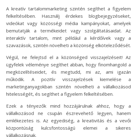
A kreatív tartalommarketing szintén segíthet a figyelem
felkeltésében. Használj érdekes blogbejegyzéseket,
videókat vagy közösségi média kampányokat, amelyek
bemutatják a termékeidet vagy szolgáltatásaidat. Az
interaktív tartalom, mint például a kérdőívek vagy a
szavazások, szintén növelheti a közönség elköteleződését.
Végül, ne felejtsd el a közönséged visszajelzéseit! Az
ügyfelek véleménye segíthet abban, hogy finomhangold a
megközelítéseidet, és megtudd, mi az, ami igazán
működik. A pozitív visszajelzések kiemelése a
marketinganyagokban szintén növelheti a vállalkozásod
hitelességét, és segíthet a figyelem felkeltésében.
Ezek a tényezők mind hozzájárulnak ahhoz, hogy a
vállalkozásod ne csupán észrevehető legyen, hanem
emlékezetes is. Az egyediség, a kreativitás és a vevői
központúság kulcsfontosságú elemei a sikeres
vállalkozásnak.