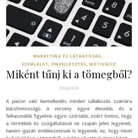
,
MARKETING ÉS LÁTHATÓSÁG
SZEMLÉLET, ÖNFEJLESZTÉS, MOTIVÁCIÓ
Miként tűnj ki a tömegből?
2024.11.11.
A piacon való kiemelkedés minden vállalkozás számára
kulcsfontosságú. A verseny egyre élesebb, és a
felhasználók figyelme egyre szórtabb, ezért fontos, hogy
a termékek és szolgáltatások ne csupán jelen legyenek,
hanem igazán emlékezetesek is legyenek. Az, hogy mivel
tudunk kitűnni a tömegből, a márka sikerének alapja lehet.