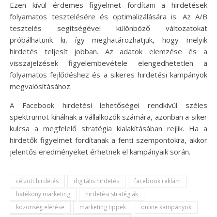
Ezen kívül érdemes figyelmet fordítani a hirdetések
folyamatos tesztelésére és optimalizálására is. Az A/B
tesztelés segítségével különböző változatokat
próbálhatunk ki, így meghatározhatjuk, hogy melyik
hirdetés teljesít jobban. Az adatok elemzése és a
visszajelzések figyelembevétele elengedhetetlen a
folyamatos fejlődéshez és a sikeres hirdetési kampányok
megvalósításához.
A Facebook hirdetési lehetőségei rendkívül széles
spektrumot kínálnak a vállalkozók számára, azonban a siker
kulcsa a megfelelő stratégia kialakításában rejlik. Ha a
hirdetők figyelmet fordítanak a fenti szempontokra, akkor
jelentős eredményeket érhetnek el kampányaik során.
célzott hirdetés
digitális hirdetés
facebook reklám
hatékony marketing
hirdetési stratégiák
közönség elérése
marketing tippek
online kampányok