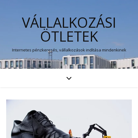
VÁLLALKOZÁSI
ÖTLETEK
Internetes pénzkeresés, vállalkozások indítása mindenkinek