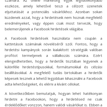
számára. Az online marketing egyik leghatékonyabb
eszköze, amely lehetővé teszi a célzott üzenetek
eljuttatását a potenciális vásárlókhoz. Azonban sokan
küzdenek azzal, hogy a hirdetéseik nem hoznak megfelelő
eredményeket, vagy éppen csak most tervezik, hogy
belemerüljenek a Facebook hirdetések világába.
A Facebook hirdetések használata nem csupán a
kattintások számának növeléséről szól. Fontos, hogy a
hirdetési kampányok során kialakított stratégiák valóban
profitot termeljenek a vállalkozás számára. Ezért
elengedhetetlen, hogy a hirdetők tisztában legyenek a
különféle hirdetéstípusokkal, formátumokkal és célzási
beállításokkal. A megfelelő tudás birtokában a hirdetők
képesek lesznek a lehető legjobban kihasználni a Facebook
adta lehetőségeket, és elérni a kívánt célokat.
A következőkben bemutatjuk, hogyan lehet hatékonyan
hirdetni a Facebookon, hogy a hirdetésed ne csak
érdeklődőket vonzzon, hanem valódi vásárlókat is. Ebben a