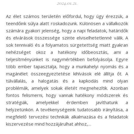
2024.01.21.
Az élet számos területén előfordul, hogy úgy érezzük, a
teendőink súlya alatt roskadozunk. Különösen a vállalkozók
számára gyakori jelenség, hogy a napi feladatok, határidők
és elvárások összessége szinte elviselhetetlenné válik. A
sok tennivaló és a folyamatos sürgetettség miatt gyakran
nehézséget okoz a hatékony időbeosztás, ami a
teljesítményünket is nagymértékben befolyásolja. Egyre
több ember tapasztalja, hogy a munkahelyi nyomás és a
magánélet összeegyeztetése kihívások elé állítja őt. A
túlvállalás, a halogatás és a kapkodás mind olyan
problémák, amelyek sokak életét megnehezítik. Azonban
fontos felismerni, hogy vannak hatékony módszerek és
stratégiák, amelyekkel érdemben javíthatunk a
helyzetünkön. A tevékenységeink tudatosabb irányítása, a
megfelelő tervezési technikák alkalmazása és a feladatok
kiszervezése mind hozzájárulhat ahhoz,…