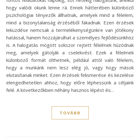
hogy valódi okunk lenne rá. Ennek hátterében különböző
pszichológiai tényezők állhatnak, amelyek mind a félelem,
mind a bizonytalanság érzéséből fakadnak. Ezen érzések
leküzdése nemcsak a termelékenységünkre van jótékony
hatással, hanem hozzájárulhat a személyes fejlődésünkhöz
is. A halogatás mögött sokszor rejtett félelmek húzódnak
meg, amelyek gátolják a cselekvést. Ezek a félelmek
különböző formát ölthetnek, például attól való félelem,
hogy a munkánk nem lesz elég jó, vagy hogy mások
elutasítanak minket. Ezen érzések felismerése és kezelése
elengedhetetlen ahhoz, hogy előre léphessünk a céljaink
felé. A következőkben néhány hasznos lépést és…
TOVÁBB