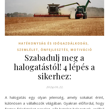
,
HATÉKONYSÁG ÉS IDŐGAZDÁLKODÁS
SZEMLÉLET, ÖNFEJLESZTÉS, MOTIVÁCIÓ
Szabadulj meg a
halogatástól! 4 lépés a
sikerhez:
2024.01.22.
A halogatás egy olyan jelenség, amely sokakat érint,
különösen a vállalkozók világában. Gyakran előfordul, hogy
fontos feladatokat napokig, sőt hetekig halogatunk, anélkül