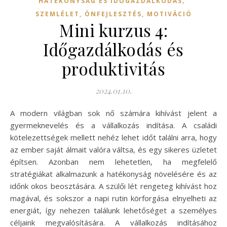
,
HATÉKONYSÁG ÉS IDŐGAZDÁLKODÁS
SZEMLÉLET, ÖNFEJLESZTÉS, MOTIVÁCIÓ
Mini kurzus 4:
Időgazdálkodás és
produktivitás
2024.01.10.
A modern világban sok nő számára kihívást jelent a
gyermeknevelés és a vállalkozás indítása. A családi
kötelezettségek mellett nehéz lehet időt találni arra, hogy
az ember saját álmait valóra váltsa, és egy sikeres üzletet
építsen. Azonban nem lehetetlen, ha megfelelő
stratégiákat alkalmazunk a hatékonyság növelésére és az
időnk okos beosztására. A szülői lét rengeteg kihívást hoz
magával, és sokszor a napi rutin körforgása elnyelheti az
energiát, így nehezen találunk lehetőséget a személyes
céljaink megvalósítására. A vállalkozás indításához