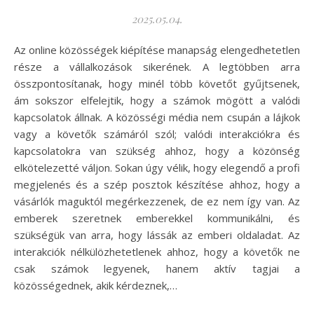
2025.05.04.
Az online közösségek kiépítése manapság elengedhetetlen
része a vállalkozások sikerének. A legtöbben arra
összpontosítanak, hogy minél több követőt gyűjtsenek,
ám sokszor elfelejtik, hogy a számok mögött a valódi
kapcsolatok állnak. A közösségi média nem csupán a lájkok
vagy a követők számáról szól; valódi interakciókra és
kapcsolatokra van szükség ahhoz, hogy a közönség
elkötelezetté váljon. Sokan úgy vélik, hogy elegendő a profi
megjelenés és a szép posztok készítése ahhoz, hogy a
vásárlók maguktól megérkezzenek, de ez nem így van. Az
emberek szeretnek emberekkel kommunikálni, és
szükségük van arra, hogy lássák az emberi oldaladat. Az
interakciók nélkülözhetetlenek ahhoz, hogy a követők ne
csak számok legyenek, hanem aktív tagjai a
közösségednek, akik kérdeznek,…