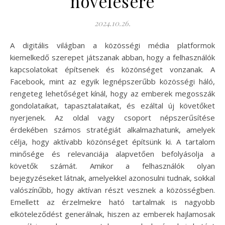
növelésére
2024.10.26.
A digitális világban a közösségi média platformok
kiemelkedő szerepet játszanak abban, hogy a felhasználók
kapcsolatokat építsenek és közönséget vonzanak. A
Facebook, mint az egyik legnépszerűbb közösségi háló,
rengeteg lehetőséget kínál, hogy az emberek megosszák
gondolataikat, tapasztalataikat, és ezáltal új követőket
nyerjenek. Az oldal vagy csoport népszerűsítése
érdekében számos stratégiát alkalmazhatunk, amelyek
célja, hogy aktívabb közönséget építsünk ki. A tartalom
minősége és relevanciája alapvetően befolyásolja a
követők számát. Amikor a felhasználók olyan
bejegyzéseket látnak, amelyekkel azonosulni tudnak, sokkal
valószínűbb, hogy aktívan részt vesznek a közösségben.
Emellett az érzelmekre ható tartalmak is nagyobb
elköteleződést generálnak, hiszen az emberek hajlamosak