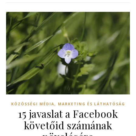
,
KÖZÖSSÉGI MÉDIA
MARKETING ÉS LÁTHATÓSÁG
15 javaslat a Facebook
követőid számának