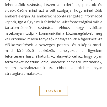
felhasználók számára, hiszen a hirdetések, posztok és
videók özöne mind azt a célt szolgálja, hogy minél több
embert elérjen. Az emberek naponta rengeteg információt
kapnak, így a figyelmük felkeltése kulcsfontosságúvá vált a
tartalomkészítők számára. Ahhoz, hogy valóban
hatékonyan tudjunk kommunikálni a közönségünkkel, meg
kell értenünk, milyen tényezők befolyásolják a figyelmet. Az
élő közvetítések, a szöveges posztok és a képek mind-
mind különböző eszközök, amelyeket a figyelem
felkeltésére használhatunk. Az alapvető cél az, hogy olyan
tartalmakat hozzunk létre, amelyek nemcsak informálnak,
hanem szórakoztatnak is. Ebben a cikkben olyan
stratégiákat mutatok…
TOVÁBB