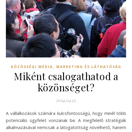
,
KÖZÖSSÉGI MÉDIA
MARKETING ÉS LÁTHATÓSÁG
Miként csalogathatod a
közönséget?
2024.04.15.
A vállalkozások számára kulcsfontosságú, hogy minél több
potenciális ügyfelet vonzanak be. A megfelelő stratégiák
alkalmazásával nemcsak a látogatottság növelhető, hanem