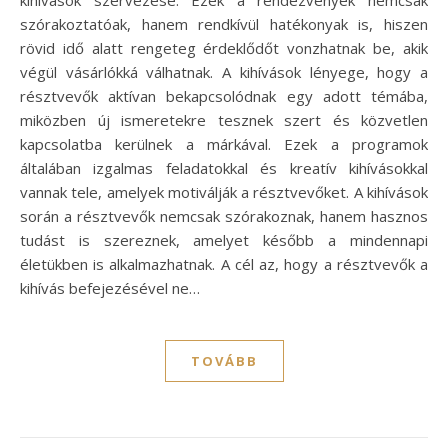
kihívások szervezése. Ezek a rendezvények nemcsak
szórakoztatóak, hanem rendkívül hatékonyak is, hiszen
rövid idő alatt rengeteg érdeklődőt vonzhatnak be, akik
végül vásárlókká válhatnak. A kihívások lényege, hogy a
résztvevők aktívan bekapcsolódnak egy adott témába,
miközben új ismeretekre tesznek szert és közvetlen
kapcsolatba kerülnek a márkával. Ezek a programok
általában izgalmas feladatokkal és kreatív kihívásokkal
vannak tele, amelyek motiválják a résztvevőket. A kihívások
során a résztvevők nemcsak szórakoznak, hanem hasznos
tudást is szereznek, amelyet később a mindennapi
életükben is alkalmazhatnak. A cél az, hogy a résztvevők a
kihívás befejezésével ne…
TOVÁBB