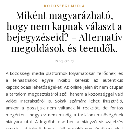
KÖZÖSSÉGI MÉDIA
Miként magyarázható,
hogy nem kapnak választ a
bejegyzéseid? – Alternatív
megoldások és teendők.
2025.02.15.
A közösségi média platformok folyamatosan fejlődnek, és
a felhasználók egyre inkább keresik az autentikus
kapcsolódási lehetőségeket. Az online jelenlét nem csupán
a tartalom megosztásáról szól, hanem a közönséggel való
valódi interakcióról is. Sokak számára lehet frusztráló,
amikor a posztjaik nem váltanak ki reakciót, de fontos
megérteni, hogy ez nem mindig a tartalom minőségének
hiányára utal. A legtöbb esetben a hiányzó visszajelzés
csupán azt jelenti, hogy a felhasználók nem érzik magukat