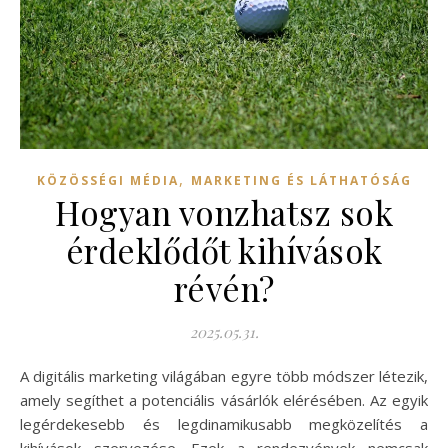
,
KÖZÖSSÉGI MÉDIA
MARKETING ÉS LÁTHATÓSÁG
Hogyan vonzhatsz sok
érdeklődőt kihívások
révén?
2025.05.31.
A digitális marketing világában egyre több módszer létezik,
amely segíthet a potenciális vásárlók elérésében. Az egyik
legérdekesebb és legdinamikusabb megközelítés a