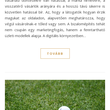
vásárlási döntésekre van hatással; a márka hírnevére, a
visszatérő vásárlók arányára és a hosszú távú sikerre is
közvetlen hatással bír. Az, hogy a látogatók hogyan érzik
magukat az oldaladon, alapvetően meghatározza, hogy
végül vásárolnak-e tőled vagy sem. A bizalomépítés tehát
nem csupán egy marketingfogás, hanem a fenntartható
üzleti modellek alapja. A digitális környezetben…
TOVÁBB