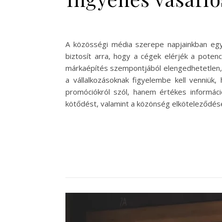
A közösségi média szerepe napjainkban egyr
biztosít arra, hogy a cégek elérjék a potenc
márkaépítés szempontjából elengedhetetlen, h
a vállalkozásoknak figyelembe kell venniük
promóciókról szól, hanem értékes információ
kötődést, valamint a közönség elköteleződésé