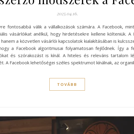
2025.04.16.
e fontosabbá válik a vállalkozások számára. A Facebook, min
iális vásárlóikat anélkül, hogy hirdetésekre kellene költeniük. 
anem a közvetlen vásárlói kapcsolatok kialakításában is kulcss
, hogy a Facebook algoritmusai folyamatosan fejlődnek. Így a 
kat és szórakozást is kínál. A hiteles és releváns tartalom l
t. A Facebook lehetőségei széles spektrumot kínálnak, az organi
TOVÁBB