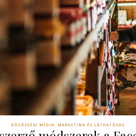
,
KÖZÖSSÉGI MÉDIA
MARKETING ÉS LÁTHATÓSÁG
ószerző módszerek a Fa