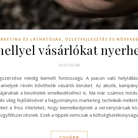
,
RKETING ÉS LÁTHATÓSÁG
ÜZLETFEJLESZTÉS ÉS NÖVEKE
mellyel vásárlókat nyerhe
2025.05.09.
gszerzése mindig kiemelt fontosságú. A piacon való helytáll
 amelyek révén bővíthetik vásárlói körüket. Az akciók, kampá
zájárulnak a bevételek emelkedéséhez is. Ma már számos módsz
ális világ fejlődésével a hagyományos marketing technikák mellett 
eket a friss ötleteket, hogy kiemelkedjenek a versenytársaik k
 az ügyfélszerzésnek. Ezek a tippek nemcsak a költséghatékonyság
TOVÁBB