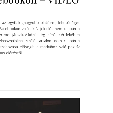
t az egyik legnagyobb platform, lehetőséget
A Facebookon való aktív jelenlét nem csupán a
zerepet játszik. A közönség elérése érdekében
felhasználóknak szóló tartalom nem csupán a
étrehozása elősegíti a márkához való pozitív
kus eléréstől…