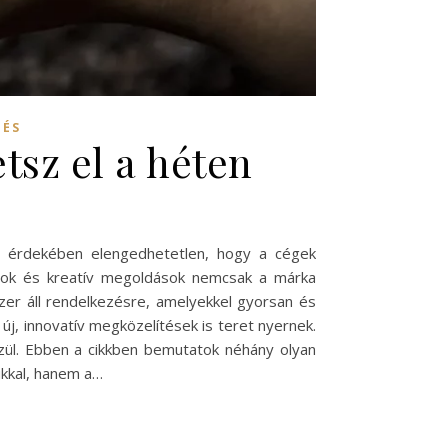
DÉS
tsz el a héten
ás érdekében elengedhetetlen, hogy a cégek
nyok és kreatív megoldások nemcsak a márka
er áll rendelkezésre, amelyekkel gyorsan és
új, innovatív megközelítések is teret nyernek.
özül. Ebben a cikkben bemutatok néhány olyan
ukkal, hanem a…