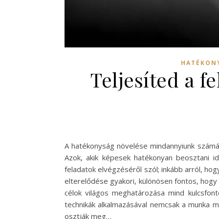
HATÉKONY
Teljesíted a f
A hatékonyság növelése mindannyiunk számára
Azok, akik képesek hatékonyan beosztani id
feladatok elvégzéséről szól; inkább arról, ho
elterelődése gyakori, különösen fontos, hogy
célok világos meghatározása mind kulcsfon
technikák alkalmazásával nemcsak a munka min
osztják meg…