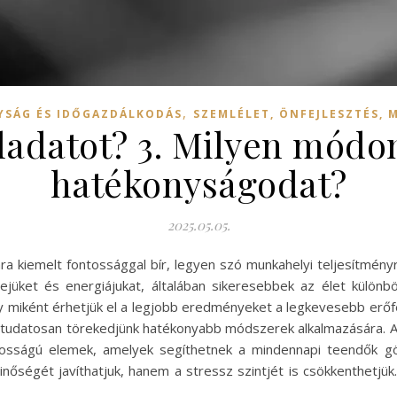
,
SÁG ÉS IDŐGAZDÁLKODÁS
SZEMLÉLET, ÖNFEJLESZTÉS, 
eladatot? 3. Milyen mód
hatékonyságodat?
2025.05.05.
 kiemelt fontossággal bír, legyen szó munkahelyi teljesítményr
ejüket és energiájukat, általában sikeresebbek az élet külön
gy miként érhetjük el a legjobb eredményeket a legkevesebb erőf
 tudatosan törekedjünk hatékonyabb módszerek alkalmazására. Az i
tosságú elemek, amelyek segíthetnek a mindennapi teendők gö
őségét javíthatjuk, hanem a stressz szintjét is csökkenthetjük.