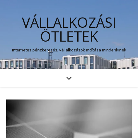
VÁLLALKOZÁSI
ÖTLETEK
Internetes pénzkeresés, vállalkozások indítása mindenkinek