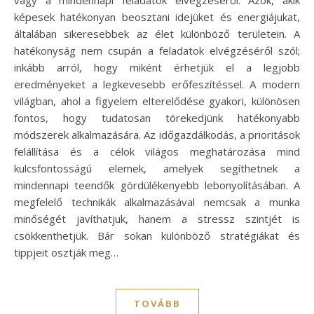
képesek hatékonyan beosztani idejüket és energiájukat,
általában sikeresebbek az élet különböző területein. A
hatékonyság nem csupán a feladatok elvégzéséről szól;
inkább arról, hogy miként érhetjük el a legjobb
eredményeket a legkevesebb erőfeszítéssel. A modern
világban, ahol a figyelem elterelődése gyakori, különösen
fontos, hogy tudatosan törekedjünk hatékonyabb
módszerek alkalmazására. Az időgazdálkodás, a prioritások
felállítása és a célok világos meghatározása mind
kulcsfontosságú elemek, amelyek segíthetnek a
mindennapi teendők gördülékenyebb lebonyolításában. A
megfelelő technikák alkalmazásával nemcsak a munka
minőségét javíthatjuk, hanem a stressz szintjét is
csökkenthetjük. Bár sokan különböző stratégiákat és
tippjeit osztják meg…
TOVÁBB