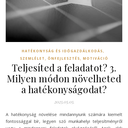
,
HATÉKONYSÁG ÉS IDŐGAZDÁLKODÁS
SZEMLÉLET, ÖNFEJLESZTÉS, MOTIVÁCIÓ
Teljesíted a feladatot? 3.
Milyen módon növelheted
a hatékonyságodat?
2025.05.05.
A hatékonyság növelése mindannyiunk számára kiemelt
fontossággal bír, legyen szó munkahelyi teljesítményről
vagy a mindennapi feladatok elvégzéséről. Azok, akik