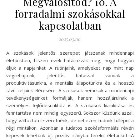
Megvalósítod? 10. A
forradalmi szokásokkal
kapcsolatban
2025.03.06.
A szokások jelentős szerepet játszanak mindennapi
életünkben, hiszen ezek határozzák meg, hogy hogyan
éljük a napjainkat. A rutinjaink, amelyeket nap mint nap
végrehajtunk, jelentős hatással vannak a
produktivitásunkra, a mentális állapotunkra és a hosszú
távú céljaink elérésére. A szokások nemcsak a mindennapi
tevékenységeinket formálják, hanem hozzájárulnak a
személyes fejlődésünkhöz is. A szokások kialakítása és
fenntartása nem mindig egyszerű. Sokszor küzdünk azzal,
hogy változtatni szeretnénk, de nehezen tudunk túllépni a
régi mintákon. Azonban a tudatos szokásformálás révén
képesek lehetünk új, pozitív irányba terelni életünket. A