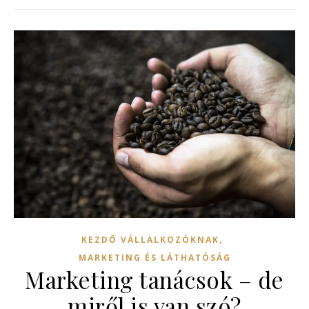
,
KEZDŐ VÁLLALKOZÓKNAK
MARKETING ÉS LÁTHATÓSÁG
Marketing tanácsok – de
miről is van szó?