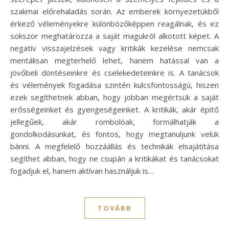
szakmai előrehaladás során. Az emberek környezetükből
érkező véleményekre különbözőképpen reagálnak, és ez
sokszor meghatározza a saját magukról alkotott képet. A
negatív visszajelzések vagy kritikák kezelése nemcsak
mentálisan megterhelő lehet, hanem hatással van a
jövőbeli döntéseinkre és cselekedeteinkre is. A tanácsok
és vélemények fogadása szintén kulcsfontosságú, hiszen
ezek segíthetnek abban, hogy jobban megértsük a saját
erősségeinket és gyengeségeinket. A kritikák, akár építő
jellegűek, akár rombolóak, formálhatják a
gondolkodásunkat, és fontos, hogy megtanuljunk velük
bánni. A megfelelő hozzáállás és technikák elsajátítása
segíthet abban, hogy ne csupán a kritikákat és tanácsokat
fogadjuk el, hanem aktívan használjuk is…
TOVÁBB