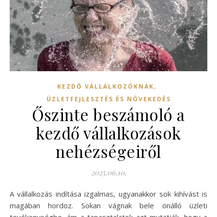
,
KEZDŐ VÁLLALKOZÓKNAK
ÜZLETFEJLESZTÉS ÉS NÖVEKEDÉS
Őszinte beszámoló a
kezdő vállalkozások
nehézségeiről
2025.06.10.
A vállalkozás indítása izgalmas, ugyanakkor sok kihívást is
magában hordoz. Sokan vágnak bele önálló üzleti
tevékenységbe, ám a tapasztalatok azt mutatják, hogy a