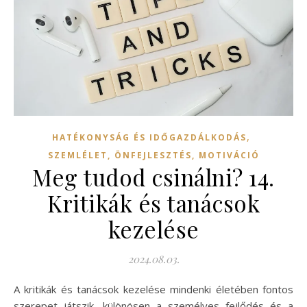
,
HATÉKONYSÁG ÉS IDŐGAZDÁLKODÁS
SZEMLÉLET, ÖNFEJLESZTÉS, MOTIVÁCIÓ
Meg tudod csinálni? 14.
Kritikák és tanácsok
kezelése
2024.08.03.
A kritikák és tanácsok kezelése mindenki életében fontos
szerepet játszik, különösen a személyes fejlődés és a