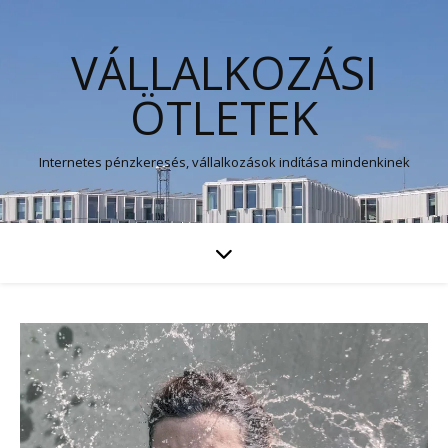
VÁLLALKOZÁSI
ÖTLETEK
Internetes pénzkeresés, vállalkozások indítása mindenkinek