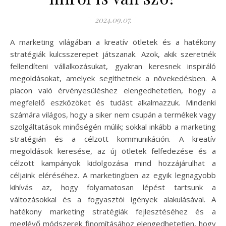
2024.09.07.
A marketing világában a kreatív ötletek és a hatékony
stratégiák kulcsszerepet játszanak. Azok, akik szeretnék
fellendíteni vállalkozásukat, gyakran keresnek inspiráló
megoldásokat, amelyek segíthetnek a növekedésben. A
piacon való érvényesüléshez elengedhetetlen, hogy a
megfelelő eszközöket és tudást alkalmazzuk. Mindenki
számára világos, hogy a siker nem csupán a termékek vagy
szolgáltatások minőségén múlik; sokkal inkább a marketing
stratégián és a célzott kommunikáción. A kreatív
megoldások keresése, az új ötletek felfedezése és a
célzott kampányok kidolgozása mind hozzájárulhat a
céljaink eléréséhez. A marketingben az egyik legnagyobb
kihívás az, hogy folyamatosan lépést tartsunk a
változásokkal és a fogyasztói igények alakulásával. A
hatékony marketing stratégiák fejlesztéséhez és a
meglévő módszerek finomításához elengedhetetlen, hogy