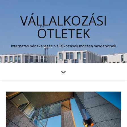
VÁLLALKOZÁSI
ÖTLETEK
Internetes pénzkeresés, vállalkozások indítása mindenkinek