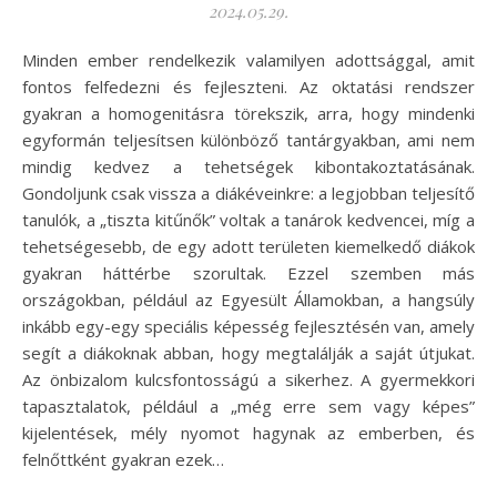
2024.05.29.
Minden ember rendelkezik valamilyen adottsággal, amit
fontos felfedezni és fejleszteni. Az oktatási rendszer
gyakran a homogenitásra törekszik, arra, hogy mindenki
egyformán teljesítsen különböző tantárgyakban, ami nem
mindig kedvez a tehetségek kibontakoztatásának.
Gondoljunk csak vissza a diákéveinkre: a legjobban teljesítő
tanulók, a „tiszta kitűnők” voltak a tanárok kedvencei, míg a
tehetségesebb, de egy adott területen kiemelkedő diákok
gyakran háttérbe szorultak. Ezzel szemben más
országokban, például az Egyesült Államokban, a hangsúly
inkább egy-egy speciális képesség fejlesztésén van, amely
segít a diákoknak abban, hogy megtalálják a saját útjukat.
Az önbizalom kulcsfontosságú a sikerhez. A gyermekkori
tapasztalatok, például a „még erre sem vagy képes”
kijelentések, mély nyomot hagynak az emberben, és
felnőttként gyakran ezek…