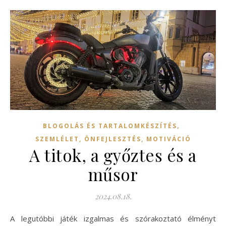
,
BLOGOLÁS ÉS TARTALOMKÉSZÍTÉS
SZEMLÉLET, ÖNFEJLESZTÉS, MOTIVÁCIÓ
A titok, a győztes és a
műsor
2024.08.18.
A legutóbbi játék izgalmas és szórakoztató élményt