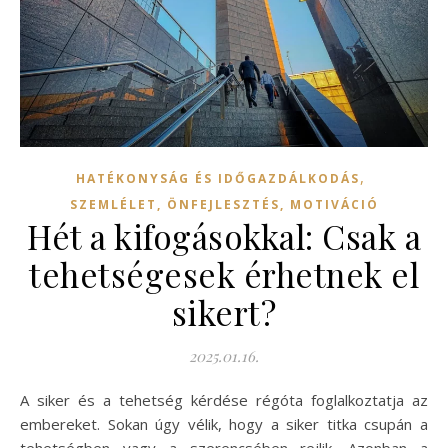
,
HATÉKONYSÁG ÉS IDŐGAZDÁLKODÁS
SZEMLÉLET, ÖNFEJLESZTÉS, MOTIVÁCIÓ
Hét a kifogásokkal: Csak a
tehetségesek érhetnek el
sikert?
2025.01.16.
A siker és a tehetség kérdése régóta foglalkoztatja az
embereket. Sokan úgy vélik, hogy a siker titka csupán a
tehetségben vagy a szerencsében rejlik. Azonban a