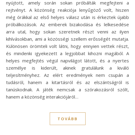
nyújtott, amely során sokan próbálták megfejteni a
rejtvényt. A közönség reakciója lenyűgöző volt, hiszen
még órákkal az első helyes válasz után is érkeztek újabb
próbálkozások. Az emberek bizakodása és lelkesedése
arra utal, hogy sokan szeretnek részt venni az ilyen
kihívásokban, ami a közösségi szellem erősségét mutatja.
Különösen örömteli volt látni, hogy ennyien vettek részt,
és mindenki igyekezett a legjobbat kihozni magából. A
helyes megfejtés végül napvilágot látott, és a nyertes
személye is kiderült, akinek gratulálunk a kiváló
teljesítményhez. Az elért eredmények nem csupán a
tudásról, hanem a kitartásról és az elszántságról is
tanúskodnak. A játék nemcsak a szórakozásról szólt,
hanem a közönség interakciójáról…
TOVÁBB