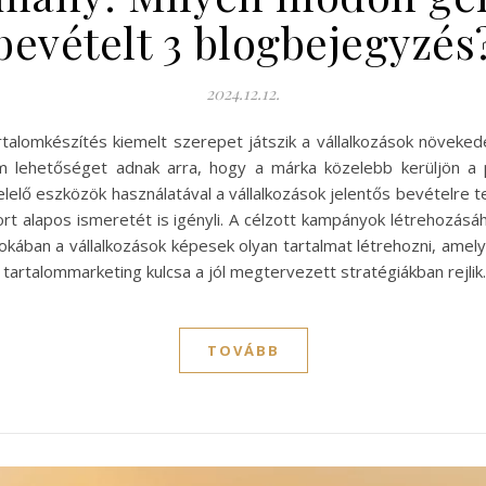
bevételt 3 blogbejegyzés
2024.12.12.
tartalomkészítés kiemelt szerepet játszik a vállalkozások növek
 lehetőséget adnak arra, hogy a márka közelebb kerüljön a p
elelő eszközök használatával a vállalkozások jelentős bevételre 
rt alapos ismeretét is igényli. A célzott kampányok létrehozásá
kában a vállalkozások képesek olyan tartalmat létrehozni, amel
s tartalommarketing kulcsa a jól megtervezett stratégiákban rejl
TOVÁBB