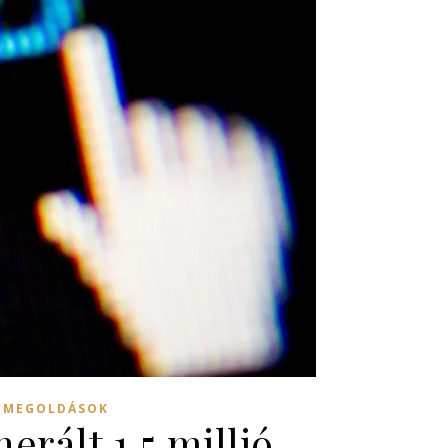
S MEGOLDÁSOK
rált 1,5 millió