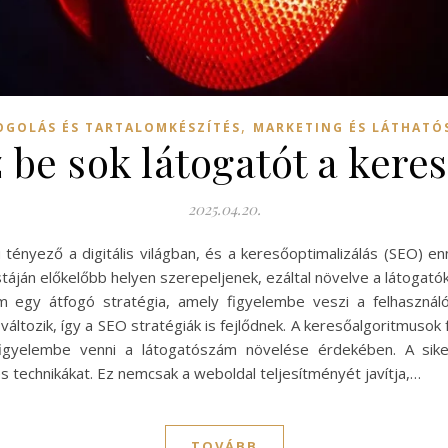
,
OGOLÁS ÉS TARTALOMKÉSZÍTÉS
MARKETING ÉS LÁTHATÓ
be sok látogatót a ker
2025.04.20.
tényező a digitális világban, és a keresőoptimalizálás (SEO) e
stáján előkelőbb helyen szerepeljenek, ezáltal növelve a látoga
em egy átfogó stratégia, amely figyelembe veszi a felhasznál
változik, így a SEO stratégiák is fejlődnek. A keresőalgoritmusok f
 figyelembe venni a látogatószám növelése érdekében. A si
 technikákat. Ez nemcsak a weboldal teljesítményét javítja,…
TOVÁBB