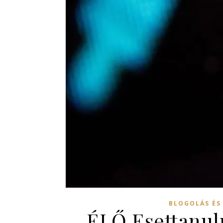
BLOGOLÁS ÉS
ÉLŐ Esettanulm