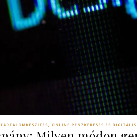
,
 TARTALOMKÉSZÍTÉS
ONLINE PÉNZKERESÉS ÉS DIGITÁLI
ány: Milyen módon gene