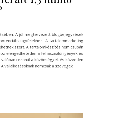
?
edésében. A jól megtervezett blogbejegyzések
otenciális ügyfelekhez. A tartalommarketing
tehetnek szert. A tartalomkészítés nem csupán
hoz elengedhetetlen a felhasználói igények és
y valóban rezonál a közönséggel, és közvetlen
ik. A vállalkozásoknak nemcsak a szövegek…