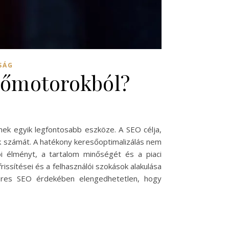
SÁG
esőmotorokból?
nnek egyik legfontosabb eszköze. A SEO célja,
tók számát. A hatékony keresőoptimalizálás nem
ói élményt, a tartalom minőségét és a piaci
rissítései és a felhasználói szokások alakulása
keres SEO érdekében elengedhetetlen, hogy