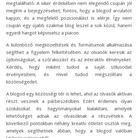
megtalálható. A siker érdekében nem elegendő csupán jól
megírni a bejegyzéseket; fontos, hogy a blogod arculatot
kapjon, és a megfelelő pozicionálást is elérje. Így nem
csupán egy újabb szakmai blog leszel a sok közül, hanem
egyedi hangot képviselsz a piacon.
A különböző megközelítések és formátumok alkalmazása
segíthet a figyelem felkeltésében. Az olvasók keresik az
újdonságokat, a szórakozást és az interaktív élményeket.
Kérdés, hogy miként tudod a saját stílusodat
érvényesíteni, és mivel tudod megszólítani a
közönségedet.
A blogod egy közösségi tér is lehet, ahol az olvasók aktívan
részt vesznek a párbeszédben. Ezért érdemes olyan
szokásokat és hagyományokat kialakítani, amelyek
lehetőséget adnak az olvasóknak a részvételre. A
következő pontokban néhány kreatív ötletet osztok meg,
amelyek segíthetnek abban, hogy a blogod valóban
kitűnjön a tömegből.