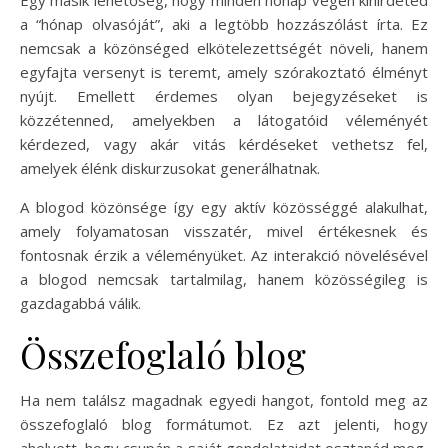
a “hónap olvasóját”, aki a legtöbb hozzászólást írta. Ez
nemcsak a közönséged elkötelezettségét növeli, hanem
egyfajta versenyt is teremt, amely szórakoztató élményt
nyújt. Emellett érdemes olyan bejegyzéseket is
közzétenned, amelyekben a látogatóid véleményét
kérdezed, vagy akár vitás kérdéseket vethetsz fel,
amelyek élénk diskurzusokat generálhatnak.
A blogod közönsége így egy aktív közösséggé alakulhat,
amely folyamatosan visszatér, mivel értékesnek és
fontosnak érzik a véleményüket. Az interakció növelésével
a blogod nemcsak tartalmilag, hanem közösségileg is
gazdagabbá válik.
Összefoglaló blog
Ha nem találsz magadnak egyedi hangot, fontold meg az
összefoglaló blog formátumot. Ez azt jelenti, hogy
ahelyett, hogy csupán a saját gondolataidat osztanád meg,