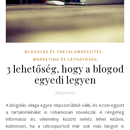
,
BLOGOLÁS ÉS TARTALOMKÉSZÍTÉS
MARKETING ÉS LÁTHATÓSÁG
3 lehetőség, hogy a blogod
egyedi legyen
2025.05.02.
A blogolás világa egyre népszerűbbé válik, és ezzel együtt
a tartalomkínálat is rohamosan növekszik. A rengeteg
információ és vélemény között nehéz lehet kitűnni,
különösen, ha a célcsoportod már sok más blogon is