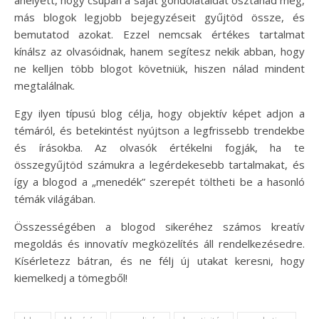
más blogok legjobb bejegyzéseit gyűjtöd össze, és
bemutatod azokat. Ezzel nemcsak értékes tartalmat
kínálsz az olvasóidnak, hanem segítesz nekik abban, hogy
ne kelljen több blogot követniük, hiszen nálad mindent
megtalálnak.
Egy ilyen típusú blog célja, hogy objektív képet adjon a
témáról, és betekintést nyújtson a legfrissebb trendekbe
és írásokba. Az olvasók értékelni fogják, ha te
összegyűjtöd számukra a legérdekesebb tartalmakat, és
így a blogod a „menedék” szerepét töltheti be a hasonló
témák világában.
Összességében a blogod sikeréhez számos kreatív
megoldás és innovatív megközelítés áll rendelkezésedre.
Kísérletezz bátran, és ne félj új utakat keresni, hogy
kiemelkedj a tömegből!