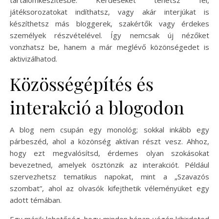
játéksorozatokat indíthatsz, vagy akár interjúkat is
készíthetsz más bloggerek, szakértők vagy érdekes
személyek részvételével. Így nemcsak új nézőket
vonzhatsz be, hanem a már meglévő közönségedet is
aktivizálhatod.
Közösségépítés és
interakció a blogodon
A blog nem csupán egy monológ; sokkal inkább egy
párbeszéd, ahol a közönség aktívan részt vesz. Ahhoz,
hogy ezt megvalósítsd, érdemes olyan szokásokat
bevezetned, amelyek ösztönzik az interakciót. Például
szervezhetsz tematikus napokat, mint a „Szavazós
szombat”, ahol az olvasók kifejthetik véleményüket egy
adott témában.
Egy másik lehetőség, hogy minden hónap végén kihirdeted