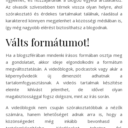
Az olvasók szívesebben térnek vissza olyan helyre, ahol
szórakoztató és érdekes tartalmakat találnak, ráadásul a
karaktered könnyen megjelenhet a közösségi médiában is,
így még nagyobb elérést biztosíthatsz a blogodnak.
Válts formátumot!
Ha a blogszférában mindenki írásos formában osztja meg
a gondolatait, akkor ideje elgondolkodni a formátum
megváltoztatásán. A videóblogok, podcastok vagy akár a
képernyővideók új dimenziót adhatnak a
tartalomfogyasztásnak. A videós tartalmak készítése
eleinte kihívást jelenthet, de idővel olyan
magabiztossággal fogsz dolgozni, mint az írás során.
A videóblogok nem csupán szórakoztatóbbak a nézők
számára, hanem lehetőséget adnak arra is, hogy a
közönségedet még inkább bevonhasd a
tartalomkészítésbe. Kérdéseket tehetsz fel,