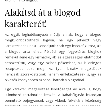
Alakítsd át a blogod
karakterét!
Az egyik leghatékonyabb módja annak, hogy a blogod
megkülönböztethető legyen, ha egy jelmezt vagy
karaktert adsz neki. Gondoljunk csak egy kabalafigurára, aki
a blogod arca lehet. Például egy fogyókúrás bloghoz
remekül illene egy kismackó, aki az egészséges életmódot
népszerűsíti, vagy egy színes pókember, aki különleges
recepteket oszt meg. Az ilyen kreatív megoldások
nemcsak szórakoztatóak, hanem emlékezetesek is, így az
olvasók könnyebben azonosulhatnak a blogoddal.
Egy karakter megalkotása lehetőséget ad arra is, hogy
különböző tartalmakat készíts. A kabalafigurád kalandjait
bemutató bejegyzések vagy videók felkeltik a közönség
figyelmét, és hozzájárulnak a blogod egyedi arculatához.