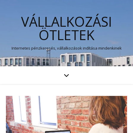
VÁLLALKOZÁSI
ÖTLETEK
Internetes pénzkeresés, vállalkozások indítása mindenkinek