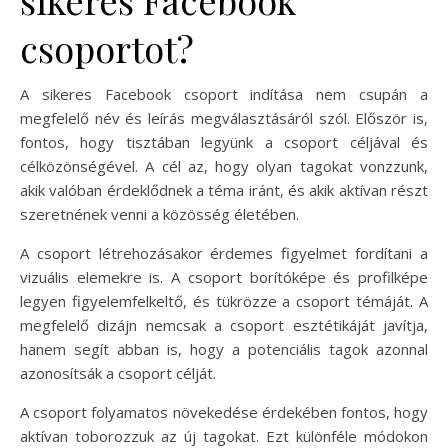
csoportot?
A sikeres Facebook csoport indítása nem csupán a
megfelelő név és leírás megválasztásáról szól. Először is,
fontos, hogy tisztában legyünk a csoport céljával és
célközönségével. A cél az, hogy olyan tagokat vonzzunk,
akik valóban érdeklődnek a téma iránt, és akik aktívan részt
szeretnének venni a közösség életében.
A csoport létrehozásakor érdemes figyelmet fordítani a
vizuális elemekre is. A csoport borítóképe és profilképe
legyen figyelemfelkeltő, és tükrözze a csoport témáját. A
megfelelő dizájn nemcsak a csoport esztétikáját javítja,
hanem segít abban is, hogy a potenciális tagok azonnal
azonosítsák a csoport célját.
A csoport folyamatos növekedése érdekében fontos, hogy
aktívan toborozzuk az új tagokat. Ezt különféle módokon