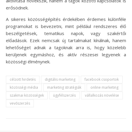
aktivitása növekszik, hanem a tagok közötti kapcsolatok is
erősödnek.
A sikeres közösségépítés érdekében érdemes különféle
programokat is bevezetni, mint például rendszeres élő
beszélgetések, tematikus napok, vagy szakértői
előadások. Ezek nemcsak új tartalmakat kínálnak, hanem
lehetőséget adnak a tagoknak arra is, hogy közelebb
kerüljenek egymáshoz, és aktív részesei legyenek a
közösségi élménynek.
célzott hirdetés
digitális marketing
facebook csoportok
közösségi média
marketing stratégiák
online marketing
szakmai közösségek
ügyfélszerzés
vállalkozás növelése
vevőszerzés