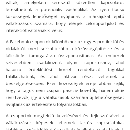
váltak, amelyeken keresztül közvetlen kapcsolatot
létesíthetünk a potenciális vásárlókkal. Az ilyen típusú
közösségek lehetőséget nyújtanak a márkájukat építő
vállalkozások számára, hogy elérjék célcsoportjukat és
interakciót váltsanak ki velük.
A Facebook csoportok különböznek az egyes profiloktól és
oldalaktól, mert sokkal inkább a közösségépítésre és a
kölcsönös támogatásra összpontosítanak. Az emberek
szívesebben csatlakoznak olyan csoportokhoz, ahol
hasonló érdeklődési körrel rendelkező tagokkal
találkozhatnak, és ahol aktívan részt vehetnek a
beszélgetésekben. Ezen közösségek ereje abban rejlik,
hogy a tagok nem csupán passzív követők, hanem aktív
résztvevők, így a vállalkozások számára új lehetőségeket
nyújtanak az értékesítési folyamatokban.
A csoportok megfelelő kezelésével és fejlesztésével a
vállalkozások képesek lehetnek tartós kapcsolatokat
kialakítani a vásárlóikkal, és ezáltal növelhetik az eladásokat.