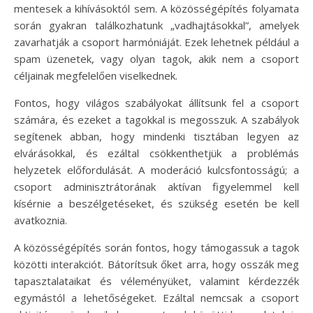
mentesek a kihívásoktól sem. A közösségépítés folyamata
során gyakran találkozhatunk „vadhajtásokkal”, amelyek
zavarhatják a csoport harmóniáját. Ezek lehetnek például a
spam üzenetek, vagy olyan tagok, akik nem a csoport
céljainak megfelelően viselkednek.
Fontos, hogy világos szabályokat állítsunk fel a csoport
számára, és ezeket a tagokkal is megosszuk. A szabályok
segítenek abban, hogy mindenki tisztában legyen az
elvárásokkal, és ezáltal csökkenthetjük a problémás
helyzetek előfordulását. A moderáció kulcsfontosságú; a
csoport adminisztrátorának aktívan figyelemmel kell
kísérnie a beszélgetéseket, és szükség esetén be kell
avatkoznia.
A közösségépítés során fontos, hogy támogassuk a tagok
közötti interakciót. Bátorítsuk őket arra, hogy osszák meg
tapasztalataikat és véleményüket, valamint kérdezzék
egymástól a lehetőségeket. Ezáltal nemcsak a csoport