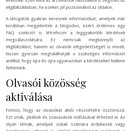
lehetnek. Ezen kívül az archívumok használata is segíthet az
eligibilizálásban, ha ezeket jól pozicionálod az oldalon.
A látogatók gyakran keresnek információkat, amelyek már
korábban megjelentek a blogodon, ezért érdemes egy
FAQ szekciót is létrehozni a leggyakoribb kérdések
megválaszolására. Ez nemcsak megkönnyíti az
eligibilizálást, hanem az olvasók elégedettségét is növeli,
hiszen gyorsan megtalálhatják a szükséges információt
anélkül, hogy újra és újra ugyanazokat a kérdéseket kellene
feltenniük.
Olvasói közösség
aktiválása
Fontos, hogy az olvasókat aktív részvételre ösztönözd.
Ezt viták, játékok és szavazások indításával érheted el. Az
olyan témák, amelyek sokak számára érdekesek vagy