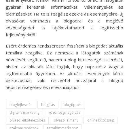
eseményeket. Amikor valami fontos történik, a látogatók
gyakran keresnek információkat, véleményeket és
elemzéseket. Ha te is reagálsz ezekre az eseményekre, új
olvasókat vonzhatsz a blogodra, és a meglévő
közönségedet is tájékoztathatod a legfrissebb
fejleményekről.
Ezért érdemes rendszeresen frissíteni a blogodat aktuális
témákra reagálva. Ez nemcsak a látogatók számának
növelését segíti elő, hanem a blog hitelességét is erősíti,
hiszen az olvasók látni fogják, hogy naprakész vagy a
legfontosabb ügyekben. Az aktuális események körüli
diskurzusban való részvétel hozzájárul a blogod
népszerűségéhez és relevanciájához.
blogfejlesztés
blogírás
blogtippek
digitális marketing
közönségmegőrzés
olvasói elköteleződés
olvasói élmény
online közösség
szakmai tanácsok
tartalommarketing