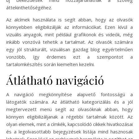
új bekezdések mind hozzájárulhatnak a szöveg
áttekinthetőségéhez.
Az alcímek használata is segít abban, hogy az olvasók
könnyebben eligibilizálják az információkat. Ezen kívül a
vizuális anyagok, mint például grafikonok és videók, még
inkább vonzóvá tehetik a tartalmat. Az olvasók számára
egy jól strukturált, vizuálisan gazdag blog egyértelműen
vonzóbb, így érdemes ezt a szempontot a
tartalomkészítés során kiemelten kezelni.
Átlátható navigáció
A navigáció megkönnyítése alapvető fontosságú a
látogatók számára. Az átlátható kategorizálás és a jól
megtervezett menü segít az olvasóknak abban, hogy
könnyen eligibilizáljanak a régebbi tartalmak között. Az
olyan elemek, mint a címkék, kapcsolódó cikkek hivatkozásai
és a legolvasottabb bejegyzések listája mind hasznosak