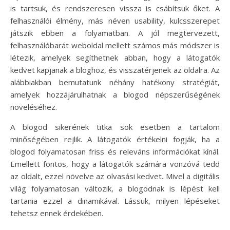
is tartsuk, és rendszeresen vissza is csábítsuk őket. A
felhasználói élmény, más néven usability, kulcsszerepet
játszik ebben a folyamatban. A jól megtervezett,
felhasználóbarát weboldal mellett számos más módszer is
létezik, amelyek segíthetnek abban, hogy a látogatók
kedvet kapjanak a bloghoz, és visszatérjenek az oldalra. Az
alábbiakban bemutatunk néhány hatékony stratégiát,
amelyek hozzájárulhatnak a blogod népszerűségének
növeléséhez.
A blogod sikerének titka sok esetben a tartalom
minőségében rejlik. A látogatók értékelni fogják, ha a
blogod folyamatosan friss és releváns információkat kínál.
Emellett fontos, hogy a látogatók számára vonzóvá tedd
az oldalt, ezzel növelve az olvasási kedvet. Mivel a digitális
világ folyamatosan változik, a blogodnak is lépést kell
tartania ezzel a dinamikával. Lássuk, milyen lépéseket
tehetsz ennek érdekében.