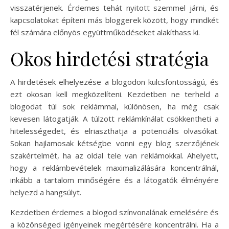
visszatérjenek. Érdemes tehát nyitott szemmel járni, és
kapcsolatokat építeni más bloggerek között, hogy mindkét
fél számára előnyös együttműködéseket alakíthass ki.
Okos hirdetési stratégia
A hirdetések elhelyezése a blogodon kulcsfontosságú, és
ezt okosan kell megközelíteni. Kezdetben ne terheld a
blogodat túl sok reklámmal, különösen, ha még csak
kevesen látogatják. A túlzott reklámkínálat csökkentheti a
hitelességedet, és elriaszthatja a potenciális olvasókat.
Sokan hajlamosak kétségbe vonni egy blog szerzőjének
szakértelmét, ha az oldal tele van reklámokkal. Ahelyett,
hogy a reklámbevételek maximalizálására koncentrálnál,
inkább a tartalom minőségére és a látogatók élményére
helyezd a hangsúlyt.
Kezdetben érdemes a blogod színvonalának emelésére és
a közönséged igényeinek megértésére koncentrálni. Ha a