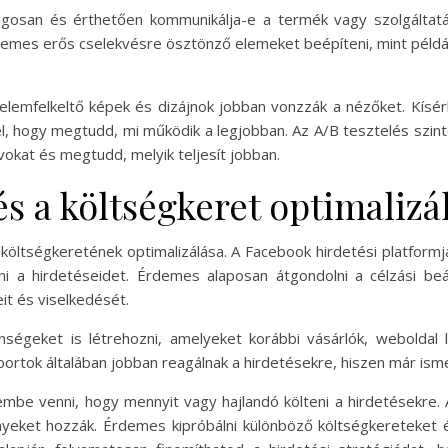
gosan és érthetően kommunikálja-e a termék vagy szolgáltatás
emes erős cselekvésre ösztönző elemeket beépíteni, mint példáu
igyelemfelkeltő képek és dizájnok jobban vonzzák a nézőket. Kís
el, hogy megtudd, mi működik a legjobban. Az A/B tesztelés szint
okat és megtudd, melyik teljesít jobban.
és a költségkeret optimalizá
költségkeretének optimalizálása. A Facebook hirdetési platformj
 a hirdetéseidet. Érdemes alaposan átgondolni a célzási beál
it és viselkedését.
ségeket is létrehozni, amelyeket korábbi vásárlók, weboldal 
soportok általában jobban reagálnak a hirdetésekre, hiszen már ism
lembe venni, hogy mennyit vagy hajlandó költeni a hirdetésekre. 
eket hozzák. Érdemes kipróbálni különböző költségkereteket és