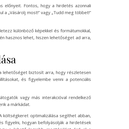
 előnyeit. Fontos, hogy a hirdetés azonnali
l a „Vásárolj most!” vagy „Tudd meg többet!”
érletezz különböző képekkel és formátumokkal,
én hasznos lehet, hiszen lehetőséget ad arra,
lása
a lehetőséget biztosít arra, hogy részletesen
lításokat, és figyelembe venni a potenciális
látogatók vagy más interakcióval rendelkező
erik a márkádat.
A költségkeret optimalizálása segíthet abban,
 figyelni, hogyan befolyásolják a hirdetések