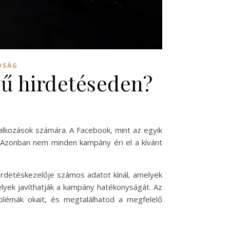
ÓSÁG
yű hirdetéseden?
llalkozások számára. A Facebook, mint az egyik
. Azonban nem minden kampány éri el a kívánt
irdetéskezelője számos adatot kínál, amelyek
lyek javíthatják a kampány hatékonyságát. Az
lémák okait, és megtalálhatod a megfelelő