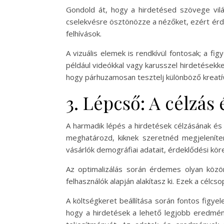
Gondold át, hogy a hirdetésed szövege vilá
cselekvésre ösztönözze a nézőket, ezért érd
felhívások.
A vizuális elemek is rendkívül fontosak; a f
például videókkal vagy karusszel hirdetésekk
hogy párhuzamosan tesztelj különböző kreatív
3. Lépcső: A célzás 
A harmadik lépés a hirdetések célzásának és 
meghatározd, kiknek szeretnéd megjeleníteni
vásárlók demográfiai adatait, érdeklődési köre
Az optimalizálás során érdemes olyan közön
felhasználók alapján alakítasz ki. Ezek a célc
A költségkeret beállítása során fontos figye
hogy a hirdetések a lehető legjobb eredmény