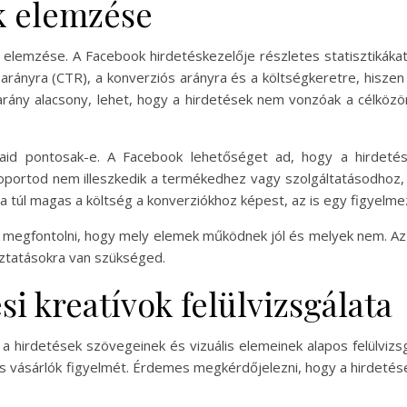
ok elemzése
s elemzése. A Facebook hirdetéskezelője részletes statisztikák
si arányra (CTR), a konverziós arányra és a költségkeretre, hisze
i arány alacsony, lehet, hogy a hirdetések nem vonzóak a célkö
tásaid pontosak-e. A Facebook lehetőséget ad, hogy a hirdet
oportod nem illeszkedik a termékedhez vagy szolgáltatásodhoz,
 ha túl magas a költség a konverziókhoz képest, az is egy figyelmez
 megfontolni, hogy mely elemek működnek jól és melyek nem. A
ztatásokra van szükséged.
si kreatívok felülvizsgálata
 a hirdetések szövegeinek és vizuális elemeinek alapos felülvizs
s vásárlók figyelmét. Érdemes megkérdőjelezni, hogy a hirdetései