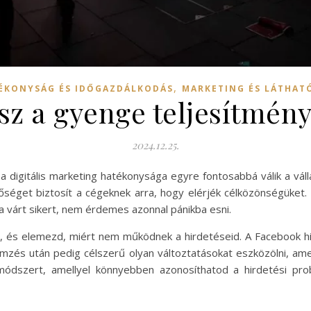
,
ÉKONYSÁG ÉS IDŐGAZDÁLKODÁS
MARKETING ÉS LÁTHAT
sz a gyenge teljesítmén
2024.12.25.
 a digitális marketing hatékonysága egyre fontosabbá válik a vá
séget biztosít a cégeknek arra, hogy elérjék célközönségüket
 várt sikert, nem érdemes azonnal pánikba esni.
, és elemezd, miért nem működnek a hirdetéseid. A Facebook h
mzés után pedig célszerű olyan változtatásokat eszközölni, ame
ódszert, amellyel könnyebben azonosíthatod a hirdetési prob