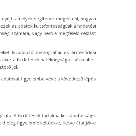
at nyújt, amelyek segítenek megérteni, hogyan
n ezek az adatok kulcsfontosságúak a hirdetési
zönség számára, vagy nem a megfelelő célzást
éseket különböző demográfiai és érdeklődési
 akkor a hirdetések hatékonysága csökkenhet.
tető jel.
z adatokat figyelembe véve a következő lépés
gálata. A hirdetések tartalma kulcsfontosságú,
d elég figyelemfelkeltőek-e, illetve átadják-e