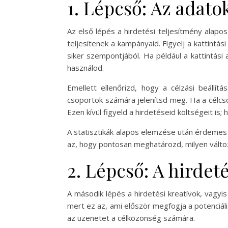
1. Lépcső: Az adat
Az első lépés a hirdetési teljesítmény alapo
teljesítenek a kampányaid. Figyelj a kattintá
siker szempontjából. Ha például a kattintás
használod.
Emellett ellenőrizd, hogy a célzási beállí
csoportok számára jelenítsd meg. Ha a célcs
Ezen kívül figyeld a hirdetéseid költségeit is;
A statisztikák alapos elemzése után érdemes
az, hogy pontosan meghatározd, milyen válto
2. Lépcső: A hirdeté
A második lépés a hirdetési kreatívok, vagyis
mert ez az, ami először megfogja a potenciáli
az üzenetet a célközönség számára.