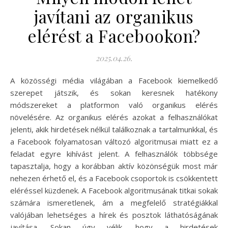
javítani az organikus
elérést a Facebookon?
2025.04.26.
A közösségi média világában a Facebook kiemelkedő
szerepet játszik, és sokan keresnek hatékony
módszereket a platformon való organikus elérés
növelésére. Az organikus elérés azokat a felhasználókat
jelenti, akik hirdetések nélkül találkoznak a tartalmunkkal, és
a Facebook folyamatosan változó algoritmusai miatt ez a
feladat egyre kihívást jelent. A felhasználók többsége
tapasztalja, hogy a korábban aktív közönségük most már
nehezen érhető el, és a Facebook csoportok is csökkentett
eléréssel küzdenek. A Facebook algoritmusának titkai sokak
számára ismeretlenek, ám a megfelelő stratégiákkal
valójában lehetséges a hírek és posztok láthatóságának
javítása. Sokan úgy vélik, hogy a hirdetések