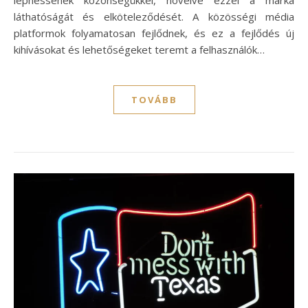
léphessenek közönségükkel, növelve ezzel a márka
láthatóságát és elköteleződését. A közösségi média
platformok folyamatosan fejlődnek, és ez a fejlődés új
kihívásokat és lehetőségeket teremt a felhasználók…
TOVÁBB