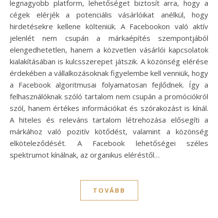
legnagyobb platform, lehetőséget biztosít arra, hogy a
cégek elérjék a potenciális vásárlóikat anélkül, hogy
hirdetésekre kellene költeniük. A Facebookon való aktív
jelenlét nem csupán a márkaépítés szempontjából
elengedhetetlen, hanem a közvetlen vásárlói kapcsolatok
kialakításában is kulcsszerepet játszik. A közönség elérése
érdekében a vállalkozásoknak figyelembe kell venniük, hogy
a Facebook algoritmusai folyamatosan fejlődnek. Így a
felhasználóknak szóló tartalom nem csupán a promóciókról
szól, hanem értékes információkat és szórakozást is kínál.
A hiteles és releváns tartalom létrehozása elősegíti a
márkához való pozitív kötődést, valamint a közönség
elköteleződését. A Facebook lehetőségei széles
spektrumot kínálnak, az organikus eléréstől…
TOVÁBB