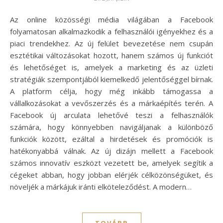
Az online közösségi média világában a Facebook
folyamatosan alkalmazkodik a felhasználói igényekhez és a
piaci trendekhez. Az új felület bevezetése nem csupán
esztétikai változásokat hozott, hanem számos új funkciót
és lehetőséget is, amelyek a marketing és az üzleti
stratégiák szempontjából kiemelkedő jelentőséggel bírnak.
A platform célja, hogy még inkább támogassa a
vállalkozásokat a vevőszerzés és a márkaépítés terén. A
Facebook új arculata lehetővé teszi a felhasználók
számára, hogy könnyebben navigáljanak a különböző
funkciók között, ezáltal a hirdetések és promóciók is
hatékonyabbá válnak. Az új dizájn mellett a Facebook
számos innovatív eszközt vezetett be, amelyek segítik a
cégeket abban, hogy jobban elérjék célközönségüket, és
növeljék a márkájuk iránti elköteleződést. A modern…
TOVÁBB