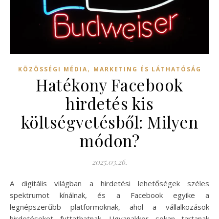
,
KÖZÖSSÉGI MÉDIA
MARKETING ÉS LÁTHATÓSÁG
Hatékony Facebook
hirdetés kis
költségvetésből: Milyen
módon?
2025.03.26.
A digitális világban a hirdetési lehetőségek széles
spektrumot kínálnak, és a Facebook egyike a
legnépszerűbb platformoknak, ahol a vállalkozások
hirdetéseket futtathatnak. Ugyanakkor sokan tartanak