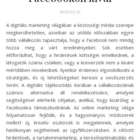
2025.03.21.
A digitális marketing világában a közösségi média szerepe
megkerülhetetlen, azonban az utóbbi időszakban egyre
több vállalkozás tapasztalja, hogy a Facebook nem mindig
hozza meg a várt eredményeket. Sok esetben
előfordulhat, hogy a hirdetések költségei emelkednek, a
látogatók száma csökken, vagy a konverziók nem a kívánt
mértékben növekednek. Ilyenkor érdemes elgondolkodni a
stratégián, és új lehetőségeket keresni a vevőszerzés
terén. A digitális tájékozódás korában a vállalkozásoknak
számos alternatíva áll rendelkezésükre, amelyek
segítségével elérhetik céljaikat, anélkül, hogy kizárólag a
Facebookra támaszkodnának. Az online marketing világa
folyamatosan fejlődik, és a hagyományos módszerek
mellett új, kreatív eszközök is megjelennek, amelyek
hatékonyan segíthetnek az ügyfélszerzésben. A célzott
hirdetések, a tartalommarketing, a keresőoptimalizálás és