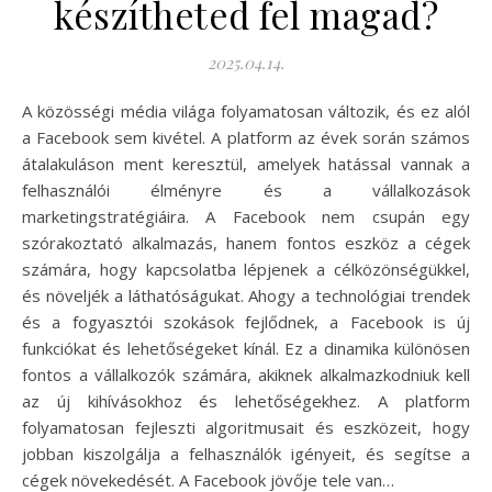
készítheted fel magad?
2025.04.14.
A közösségi média világa folyamatosan változik, és ez alól
a Facebook sem kivétel. A platform az évek során számos
átalakuláson ment keresztül, amelyek hatással vannak a
felhasználói élményre és a vállalkozások
marketingstratégiáira. A Facebook nem csupán egy
szórakoztató alkalmazás, hanem fontos eszköz a cégek
számára, hogy kapcsolatba lépjenek a célközönségükkel,
és növeljék a láthatóságukat. Ahogy a technológiai trendek
és a fogyasztói szokások fejlődnek, a Facebook is új
funkciókat és lehetőségeket kínál. Ez a dinamika különösen
fontos a vállalkozók számára, akiknek alkalmazkodniuk kell
az új kihívásokhoz és lehetőségekhez. A platform
folyamatosan fejleszti algoritmusait és eszközeit, hogy
jobban kiszolgálja a felhasználók igényeit, és segítse a
cégek növekedését. A Facebook jövője tele van…