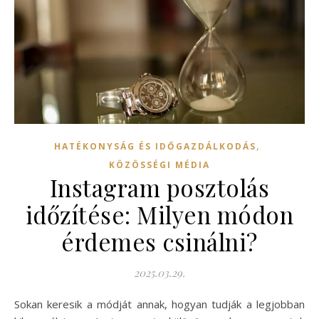
,
HATÉKONYSÁG ÉS IDŐGAZDÁLKODÁS
KÖZÖSSÉGI MÉDIA
Instagram posztolás
időzítése: Milyen módon
érdemes csinálni?
2025.03.29.
Sokan keresik a módját annak, hogyan tudják a legjobban