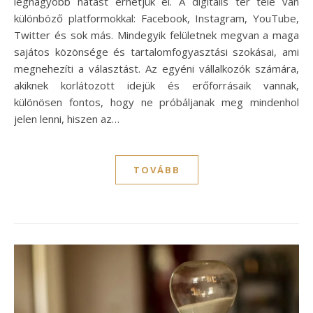
legnagyobb hatást érhetjük el. A digitális tér tele van
különböző platformokkal: Facebook, Instagram, YouTube,
Twitter és sok más. Mindegyik felületnek megvan a maga
sajátos közönsége és tartalomfogyasztási szokásai, ami
megnehezíti a választást. Az egyéni vállalkozók számára,
akiknek korlátozott idejük és erőforrásaik vannak,
különösen fontos, hogy ne próbáljanak meg mindenhol
jelen lenni, hiszen az…
TOVÁBB