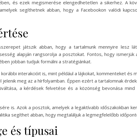
sében, és ezek megismerése elengedhetetlen a sikerhez. A k
, amelyek segíthetnek abban, hogy a Facebookon valódi kapcso
értése
szerepet játszik abban, hogy a tartalmunk mennyire lesz lát
rissesség alapján rangsorolja a posztokat. Fontos, hogy ismerjü
ben jobban tudjuk formálni a stratégiánkat.
 korábbi interakcióit is, mint például a lájkokat, kommenteket é
 jelenik meg az a hírfolyamban. Éppen ezért a tartalomnak érdek
iváltása, a kérdések felvetése és a közönség bevonása mind 
ésére is. Azok a posztok, amelyek a legaktívabb időszakokban ker
litika segíthet abban, hogy megtaláljuk a legmegfelelőbb időpont
e és típusai