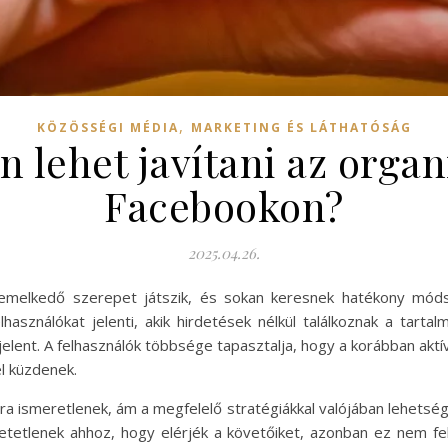
,
KÖZÖSSÉGI MÉDIA
MARKETING ÉS LÁTHATÓSÁG
lehet javítani az organ
Facebookon?
2025.04.26.
emelkedő szerepet játszik, és sokan keresnek hatékony móds
használókat jelenti, akik hirdetések nélkül találkoznak a tart
t jelent. A felhasználók többsége tapasztalja, hogy a korábban a
l küzdenek.
a ismeretlenek, ám a megfelelő stratégiákkal valójában lehetség
hetetlenek ahhoz, hogy elérjék a követőiket, azonban ez nem fel