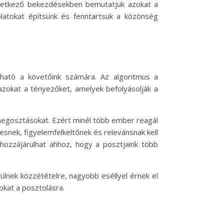
övetkező bekezdésekben bemutatjuk azokat a
latokat építsünk és fenntartsuk a közönség
ható a követőink számára. Az algoritmus a
k azokat a tényezőket, amelyek befolyásolják a
s megosztásokat. Ezért minél több ember reagál
esnek, figyelemfelkeltőnek és relevánsnak kell
hozzájárulhat ahhoz, hogy a posztjaink több
ülnek közzétételre, nagyobb eséllyel érnek el
okat a posztolásra.