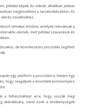
m, például képek és videók, általában jobban
reatívan megközelíteni a tartalomkészítést, és
az elérés növeléséhez.
nböző témákat érinteni, amelyek relevánsak a
interaktív elemek, mint például szavazások és
ekben.
 időszakos, de következetes posztolás segíthet
dik.
csupán egy platform a posztolásra, hanem egy
pés, hogy reagáljunk a követőink kommentjeire
dre.
k a felhasználókat arra, hogy osszák meg
g aktiválására, mivel ezek a tevékenységek