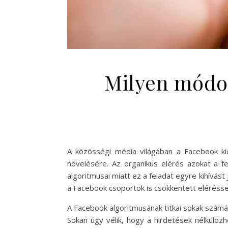
Milyen módon 
A közösségi média világában a Facebook ki
növelésére. Az organikus elérés azokat a fel
algoritmusai miatt ez a feladat egyre kihívás
a Facebook csoportok is csökkentett elérésse
A Facebook algoritmusának titkai sokak számár
Sokan úgy vélik, hogy a hirdetések nélkülöz