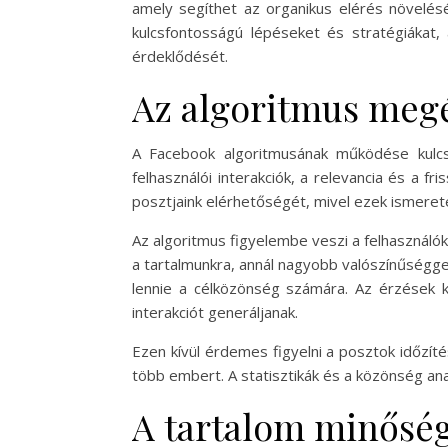
amely segíthet az organikus elérés növelé
kulcsfontosságú lépéseket és stratégiákat
érdeklődését.
Az algoritmus meg
A Facebook algoritmusának működése kulcs
felhasználói interakciók, a relevancia és a f
posztjaink elérhetőségét, mivel ezek ismereté
Az algoritmus figyelembe veszi a felhasználók
a tartalmunkra, annál nagyobb valószínűséggel
lennie a célközönség számára. Az érzések k
interakciót generáljanak.
Ezen kívül érdemes figyelni a posztok időzít
több embert. A statisztikák és a közönség ana
A tartalom minőség