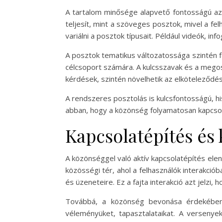
A tartalom minősége alapvető fontosságú az 
teljesít, mint a szöveges posztok, mivel a fe
variálni a posztok típusait. Például videók, i
A posztok tematikus változatossága szintén 
célcsoport számára. A kulcsszavak és a megos
kérdések, szintén növelhetik az elköteleződés
A rendszeres posztolás is kulcsfontosságú, hi
abban, hogy a közönség folyamatosan kapcsolatb
Kapcsolatépítés és
A közönséggel való aktív kapcsolatépítés el
közösségi tér, ahol a felhasználók interakci
és üzeneteire. Ez a fajta interakció azt jelzi
Továbbá, a közönség bevonása érdekében 
véleményüket, tapasztalataikat. A verseny