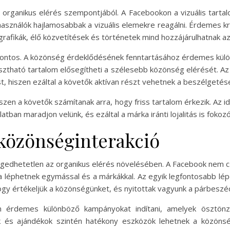
organikus elérés szempontjából. A Facebookon a vizuális tartalo
lhasználók hajlamosabbak a vizuális elemekre reagálni. Érdemes k
nfografikák, élő közvetítések és történetek mind hozzájárulhatnak 
fontos. A közönség érdeklődésének fenntartásához érdemes külö
ztható tartalom elősegítheti a szélesebb közönség elérését. Az 
t, hiszen ezáltal a követők aktívan részt vehetnek a beszélgetés
szen a követők számítanak arra, hogy friss tartalom érkezik. Az
an maradjon velünk, és ezáltal a márka iránti lojalitás is fokozó
 közönséginterakció
engedhetetlen az organikus elérés növelésében. A Facebook nem 
óba léphetnek egymással és a márkákkal. Az egyik legfontosabb lé
, hogy értékeljük a közönségünket, és nyitottak vagyunk a párbeszé
érdemes különböző kampányokat indítani, amelyek ösztönzi
ek és ajándékok szintén hatékony eszközök lehetnek a közönsé