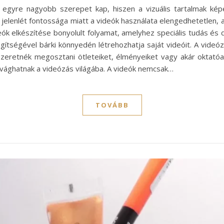
an egyre nagyobb szerepet kap, hiszen a vizuális tartalmak k
jelenlét fontossága miatt a videók használata elengedhetetlen, 
eók elkészítése bonyolult folyamat, amelyhez speciális tudás é
gítségével bárki könnyedén létrehozhatja saját videóit. A vide
szeretnék megosztani ötleteiket, élményeiket vagy akár oktató
evághatnak a videózás világába. A videók nemcsak…
TOVÁBB