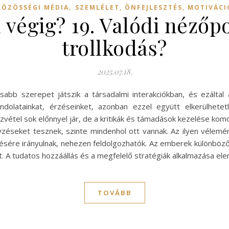
,
KÖZÖSSÉGI MÉDIA
SZEMLÉLET, ÖNFEJLESZTÉS, MOTIVÁCI
végig? 19. Valódi nézőp
trollkodás?
2025.07.18.
abb szerepet játszik a társadalmi interakciókban, és ezáltal
olatainkat, érzéseinket, azonban ezzel együtt elkerülhetetl
vétel sok előnnyel jár, de a kritikák és támadások kezelése komoly
éseket tesznek, szinte mindenhol ott vannak. Az ilyen vélem
ltésére irányulnak, nehezen feldolgozhatók. Az emberek különböz
t. A tudatos hozzáállás és a megfelelő stratégiák alkalmazása e
TOVÁBB