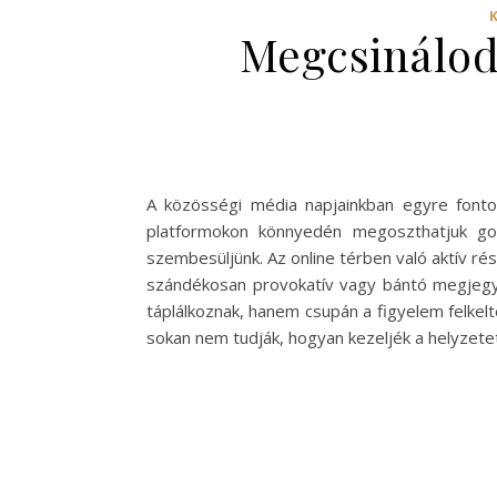
Megcsinálod 
A közösségi média napjainkban egyre fontos
platformokon könnyedén megoszthatjuk gond
szembesüljünk. Az online térben való aktív rész
szándékosan provokatív vagy bántó megjegyz
táplálkoznak, hanem csupán a figyelem felke
sokan nem tudják, hogyan kezeljék a helyzete