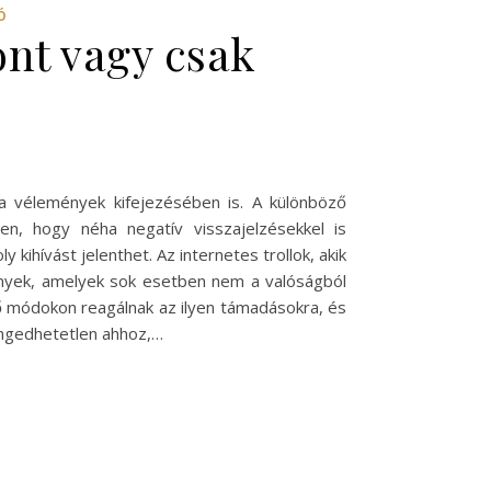
Ó
ont vagy csak
 a vélemények kifejezésében is. A különböző
en, hogy néha negatív visszajelzésekkel is
 kihívást jelenthet. Az internetes trollok, akik
ények, amelyek sok esetben nem a valóságból
ő módokon reagálnak az ilyen támadásokra, és
lengedhetetlen ahhoz,…