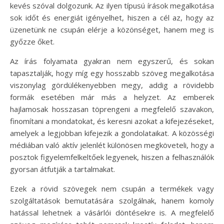
kevés szóval dolgozunk. Az ilyen típusú írások megalkotása
sok időt és energiát igényelhet, hiszen a cél az, hogy az
üzenetünk ne csupán elérje a közönséget, hanem meg is
győzze őket.
Az írás folyamata gyakran nem egyszerű, és sokan
tapasztalják, hogy míg egy hosszabb szöveg megalkotása
viszonylag gördülékenyebben megy, addig a rövidebb
formák esetében már más a helyzet. Az emberek
hajlamosak hosszasan töprengeni a megfelelő szavakon,
finomítani a mondatokat, és keresni azokat a kifejezéseket,
amelyek a legjobban kifejezik a gondolataikat. A közösségi
médiában való aktív jelenlét különösen megköveteli, hogy a
posztok figyelemfelkeltőek legyenek, hiszen a felhasználók
gyorsan átfutják a tartalmakat.
Ezek a rövid szövegek nem csupán a termékek vagy
szolgáltatások bemutatására szolgálnak, hanem komoly
hatással lehetnek a vásárlói döntésekre is. A megfelelő