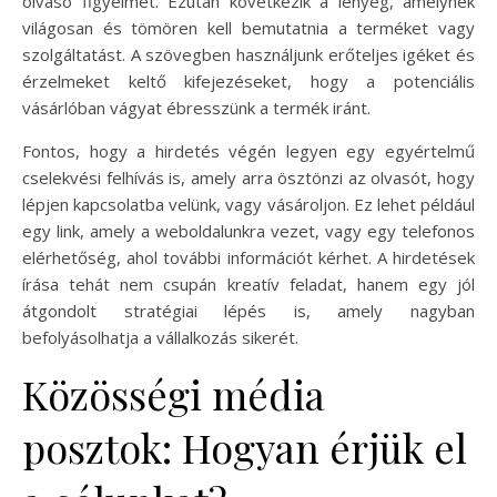
olvasó figyelmét. Ezután következik a lényeg, amelynek
világosan és tömören kell bemutatnia a terméket vagy
szolgáltatást. A szövegben használjunk erőteljes igéket és
érzelmeket keltő kifejezéseket, hogy a potenciális
vásárlóban vágyat ébresszünk a termék iránt.
Fontos, hogy a hirdetés végén legyen egy egyértelmű
cselekvési felhívás is, amely arra ösztönzi az olvasót, hogy
lépjen kapcsolatba velünk, vagy vásároljon. Ez lehet például
egy link, amely a weboldalunkra vezet, vagy egy telefonos
elérhetőség, ahol további információt kérhet. A hirdetések
írása tehát nem csupán kreatív feladat, hanem egy jól
átgondolt stratégiai lépés is, amely nagyban
befolyásolhatja a vállalkozás sikerét.
Közösségi média
posztok: Hogyan érjük el