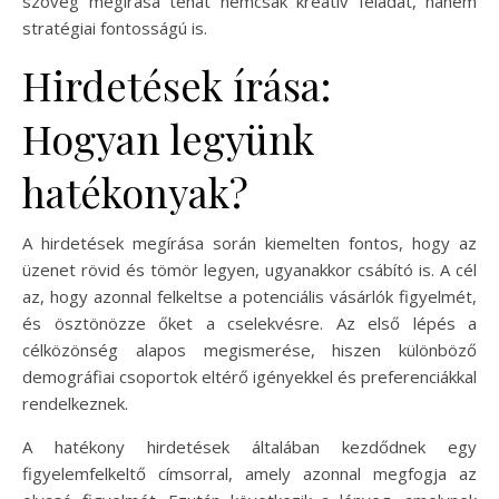
szöveg megírása tehát nemcsak kreatív feladat, hanem
stratégiai fontosságú is.
Hirdetések írása:
Hogyan legyünk
hatékonyak?
A hirdetések megírása során kiemelten fontos, hogy az
üzenet rövid és tömör legyen, ugyanakkor csábító is. A cél
az, hogy azonnal felkeltse a potenciális vásárlók figyelmét,
és ösztönözze őket a cselekvésre. Az első lépés a
célközönség alapos megismerése, hiszen különböző
demográfiai csoportok eltérő igényekkel és preferenciákkal
rendelkeznek.
A hatékony hirdetések általában kezdődnek egy
figyelemfelkeltő címsorral, amely azonnal megfogja az