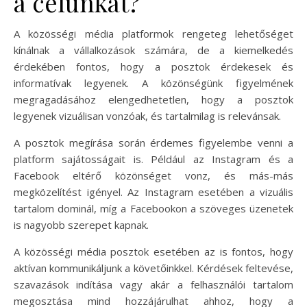
a célunkat?
A közösségi média platformok rengeteg lehetőséget
kínálnak a vállalkozások számára, de a kiemelkedés
érdekében fontos, hogy a posztok érdekesek és
informatívak legyenek. A közönségünk figyelmének
megragadásához elengedhetetlen, hogy a posztok
legyenek vizuálisan vonzóak, és tartalmilag is relevánsak.
A posztok megírása során érdemes figyelembe venni a
platform sajátosságait is. Például az Instagram és a
Facebook eltérő közönséget vonz, és más-más
megközelítést igényel. Az Instagram esetében a vizuális
tartalom dominál, míg a Facebookon a szöveges üzenetek
is nagyobb szerepet kapnak.
A közösségi média posztok esetében az is fontos, hogy
aktívan kommunikáljunk a követőinkkel. Kérdések feltevése,
szavazások indítása vagy akár a felhasználói tartalom
megosztása mind hozzájárulhat ahhoz, hogy a