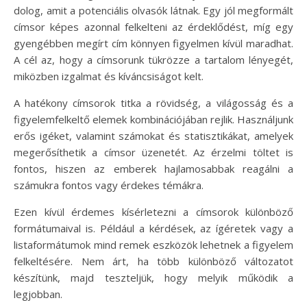
dolog, amit a potenciális olvasók látnak. Egy jól megformált
címsor képes azonnal felkelteni az érdeklődést, míg egy
gyengébben megírt cím könnyen figyelmen kívül maradhat.
A cél az, hogy a címsorunk tükrözze a tartalom lényegét,
miközben izgalmat és kíváncsiságot kelt.
A hatékony címsorok titka a rövidség, a világosság és a
figyelemfelkeltő elemek kombinációjában rejlik. Használjunk
erős igéket, valamint számokat és statisztikákat, amelyek
megerősíthetik a címsor üzenetét. Az érzelmi töltet is
fontos, hiszen az emberek hajlamosabbak reagálni a
számukra fontos vagy érdekes témákra.
Ezen kívül érdemes kísérletezni a címsorok különböző
formátumaival is. Például a kérdések, az ígéretek vagy a
listaformátumok mind remek eszközök lehetnek a figyelem
felkeltésére. Nem árt, ha több különböző változatot
készítünk, majd teszteljük, hogy melyik működik a
legjobban.