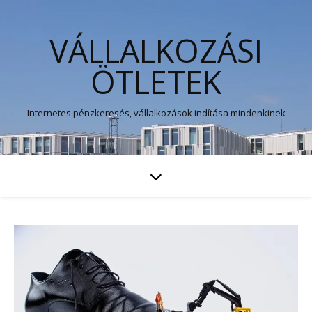
VÁLLALKOZÁSI
ÖTLETEK
Internetes pénzkeresés, vállalkozások indítása mindenkinek