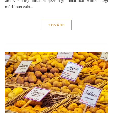
amelyek a legjobban kifejezik a gondolataikat. A közösségi
médiában való…
TOVÁBB