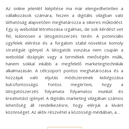
Az online jelenlét kiépítése ma már elengedhetetlen a
vállalkozások számára, hiszen a digitális világban való
láthatóság alapvetően meghatározza a sikeres működést.
Egy új weboldal létrehozása izgalmas, de sok kérdést vet
fel, különösen a látogatószerzés terén. A potenciális
ügyfelek elérése és a forgalom stabil növelése komoly
stratégiát igényel. A látogatók vonzása nem csupán a
weboldal dizájnján vagy a termékek minőségén múlik,
hanem sokkal inkább a megfelelő marketingtechnikák
alkalmazásán. A célcsoport pontos meghatározása és a
hozzájuk való eljutás módszereinek kidolgozása
kulcsfontosságú. Fontos megérteni, hogy a
látogatószerzés folyamata folyamatos munkát és
kreativitást igényel. A digitális marketing világában számos
lehetőség áll rendelkezésre, hogy elérjük a kívánt
közönséget. Az aktív részvétel a közösségi médiában, a…