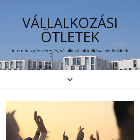
VÁLLALKOZÁSI
ÖTLETEK
Internetes pénzkeresés, vállalkozások indítása mindenkinek