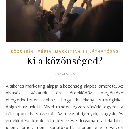
,
KÖZÖSSÉGI MÉDIA
MARKETING ÉS LÁTHATÓSÁG
Ki a közönséged?
2025.07.20.
A sikeres marketing alapja a közönség alapos ismerete. Az
olvasók, vásárlók és érdeklődők megértése
elengedhetetlen ahhoz, hogy hatékony stratégiákat
dolgozhassunk ki. Mivel minden egyes vásárló egyedi, a
célcsoport is sokszínű. Az olvasói igények, vágyak és
érdeklődési körök feltérképezése folyamatos feladatot
jelent, amely nem korlátozódik csupán egy egyszeri