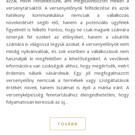
azzal, mivel rendelkezünk, ami megkülönböztet minket a
versenytársaktól. A versenyelőnyök felfedezése és azok
hatékony kommunikálása nemcsak a vállalkozás
növekedését segíti elő, hanem a potenciális ügyfelek
figyelmét is felkelti. Fontos, hogy ne csak magunk számára
ismerjük fel ezeket az előnyöket, hanem a vásárlók
számára is világossá tegyük azokat. A versenyelőnyök nem
mindig nyilvánvalóak, és sok esetben a vállalkozások nem
használják ki megfelelően a lehetőségeiket. A vevőknek
információra van szükségük ahhoz, hogy megértsék, miért
érdemes nálunk vásárolniuk. Egy jól megfogalmazott
versenyelőny nemcsak a termékek vagy szolgáltatások
értékét növeli, hanem bizalmat is épít a márka iránt. A
versenyképesség fenntartásához elengedhetetlen, hogy
folyamatosan keressük az új…
TOVÁBB