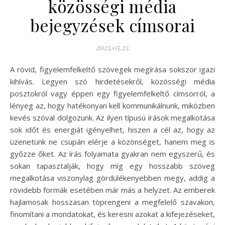
közösségi média
bejegyzések címsorai
2025.05.25.
A rövid, figyelemfelkeltő szövegek megírása sokszor igazi
kihívás. Legyen szó hirdetésekről, közösségi média
posztokról vagy éppen egy figyelemfelkeltő címsorról, a
lényeg az, hogy hatékonyan kell kommunikálnunk, miközben
kevés szóval dolgozunk. Az ilyen típusú írások megalkotása
sok időt és energiát igényelhet, hiszen a cél az, hogy az
üzenetünk ne csupán elérje a közönséget, hanem meg is
győzze őket. Az írás folyamata gyakran nem egyszerű, és
sokan tapasztalják, hogy míg egy hosszabb szöveg
megalkotása viszonylag gördülékenyebben megy, addig a
rövidebb formák esetében már más a helyzet. Az emberek
hajlamosak hosszasan töprengeni a megfelelő szavakon,
finomítani a mondatokat, és keresni azokat a kifejezéseket,