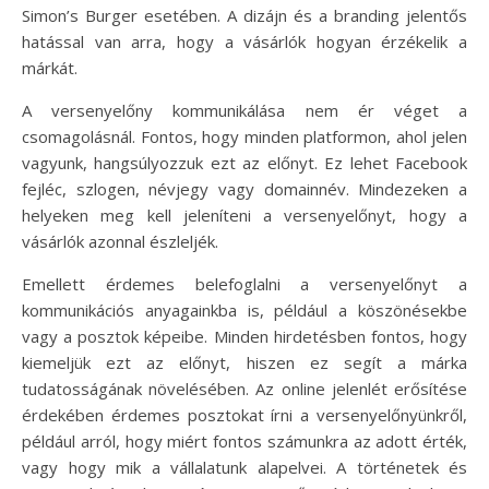
Simon’s Burger esetében. A dizájn és a branding jelentős
hatással van arra, hogy a vásárlók hogyan érzékelik a
márkát.
A versenyelőny kommunikálása nem ér véget a
csomagolásnál. Fontos, hogy minden platformon, ahol jelen
vagyunk, hangsúlyozzuk ezt az előnyt. Ez lehet Facebook
fejléc, szlogen, névjegy vagy domainnév. Mindezeken a
helyeken meg kell jeleníteni a versenyelőnyt, hogy a
vásárlók azonnal észleljék.
Emellett érdemes belefoglalni a versenyelőnyt a
kommunikációs anyagainkba is, például a köszönésekbe
vagy a posztok képeibe. Minden hirdetésben fontos, hogy
kiemeljük ezt az előnyt, hiszen ez segít a márka
tudatosságának növelésében. Az online jelenlét erősítése
érdekében érdemes posztokat írni a versenyelőnyünkről,
például arról, hogy miért fontos számunkra az adott érték,
vagy hogy mik a vállalatunk alapelvei. A történetek és