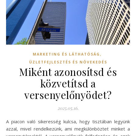
,
MARKETING ÉS LÁTHATÓSÁG
ÜZLETFEJLESZTÉS ÉS NÖVEKEDÉS
Miként azonosítsd és
közvetítsd a
versenyelőnyödet?
2025.05.16.
A piacon való sikeresség kulcsa, hogy tisztában legyünk
azzal, mivel rendelkezünk, ami megkülönböztet minket a
versenytársaktól. A versenyelőnyök felfedezése és azok