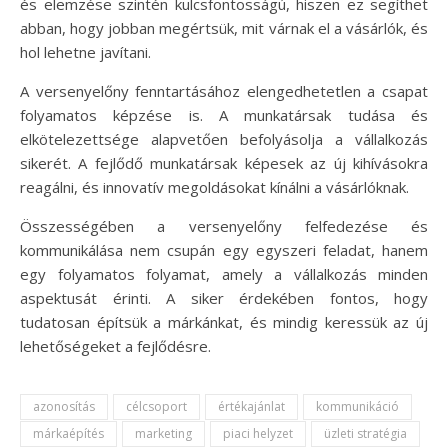
és elemzése szintén kulcsfontosságú, hiszen ez segíthet
abban, hogy jobban megértsük, mit várnak el a vásárlók, és
hol lehetne javítani.
A versenyelőny fenntartásához elengedhetetlen a csapat
folyamatos képzése is. A munkatársak tudása és
elkötelezettsége alapvetően befolyásolja a vállalkozás
sikerét. A fejlődő munkatársak képesek az új kihívásokra
reagálni, és innovatív megoldásokat kínálni a vásárlóknak.
Összességében a versenyelőny felfedezése és
kommunikálása nem csupán egy egyszeri feladat, hanem
egy folyamatos folyamat, amely a vállalkozás minden
aspektusát érinti. A siker érdekében fontos, hogy
tudatosan építsük a márkánkat, és mindig keressük az új
lehetőségeket a fejlődésre.
azonosítás
célcsoport
értékajánlat
kommunikáció
márkaépítés
marketing
piaci helyzet
üzleti stratégia