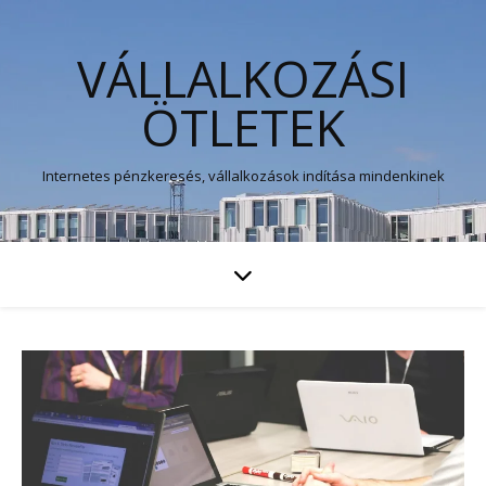
VÁLLALKOZÁSI
ÖTLETEK
Internetes pénzkeresés, vállalkozások indítása mindenkinek