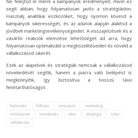
Ne felejtsd el mérni a kampányok eredményeit, mivel ez
segít abban, hogy folyamatosan javíts a stratégiáidon.
Használj analitikai eszközöket, hogy nyomon kövesd a
kampányok sikerességét, és az adatok alapján alakítsd a
jövőbeli marketingtevékenységeidet. A visszajelzések és a
vásárlói reakciók elemzése lehetőséget ad arra, hogy
folyamatosan optimalizáld a megközelítéseidet és növeld a
vállalkozásod sikerét.
Ezek az alapelvek és stratégiák nemcsak a vállalkozásod
növekedését segítik, hanem a piacra való belépést is
megkönnyítik, így biztosítva a hosszú távú
fenntarthatóságot.
fejlesztés
felfutás
innováció
marketing
módszerek
növekedés
siker
stratégia
üzlet
vállalkozás