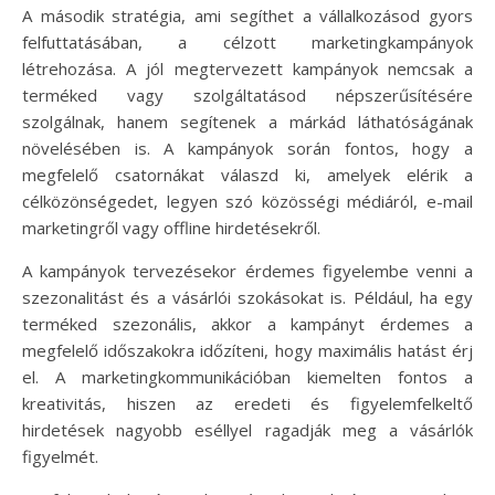
A második stratégia, ami segíthet a vállalkozásod gyors
felfuttatásában, a célzott marketingkampányok
létrehozása. A jól megtervezett kampányok nemcsak a
terméked vagy szolgáltatásod népszerűsítésére
szolgálnak, hanem segítenek a márkád láthatóságának
növelésében is. A kampányok során fontos, hogy a
megfelelő csatornákat válaszd ki, amelyek elérik a
célközönségedet, legyen szó közösségi médiáról, e-mail
marketingről vagy offline hirdetésekről.
A kampányok tervezésekor érdemes figyelembe venni a
szezonalitást és a vásárlói szokásokat is. Például, ha egy
terméked szezonális, akkor a kampányt érdemes a
megfelelő időszakokra időzíteni, hogy maximális hatást érj
el. A marketingkommunikációban kiemelten fontos a
kreativitás, hiszen az eredeti és figyelemfelkeltő
hirdetések nagyobb eséllyel ragadják meg a vásárlók
figyelmét.