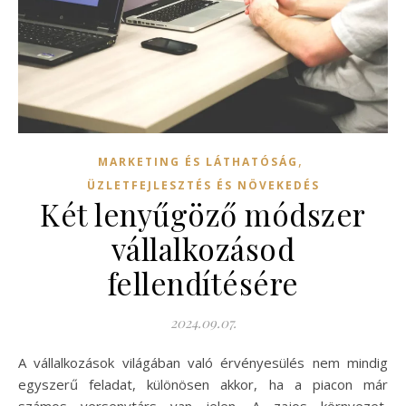
,
MARKETING ÉS LÁTHATÓSÁG
ÜZLETFEJLESZTÉS ÉS NÖVEKEDÉS
Két lenyűgöző módszer
vállalkozásod
fellendítésére
2024.09.07.
A vállalkozások világában való érvényesülés nem mindig
egyszerű feladat, különösen akkor, ha a piacon már
számos versenytárs van jelen. A zajos környezet,