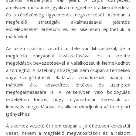
amelyben működnek, gyakran megnehezíti a kiemelkedést
és a célközönség figyelmének megszerzését. Azonban a
megfelelő stratégiák alkalmazásával jelentős
előrelépéseket érhetünk el, és sikeresen építhetjük a
márkánkat.
Az üzleti sikerhez vezető út tele van kihívásokkal, de a
megfelelő irányvonal kiválasztásával és a kreatív
megoldások bevezetésével a vállalkozásunk kiemelkedhet
a tömegből. A hatékony stratégiák nem csupán a termékek
vagy szolgáltatások eladására vonatkoznak, hanem a
márkánk által közvetített értékek és üzenetek
megfogalmazására is. A versenyben való boldogulás
érdekében fontos, hogy folyamatosan keressük az
innovatív megoldásokat és alkalmazkodjunk a változó piaci
igényekhez.
A sikerhez vezető út nem csupán a jó ötleteken keresztül
vezet, hanem a megfelelő megvalósításon és a célzott