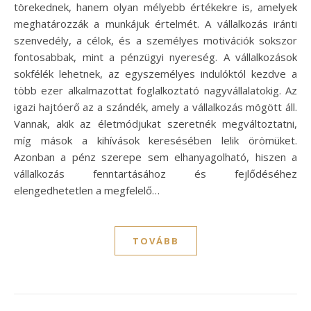
törekednek, hanem olyan mélyebb értékekre is, amelyek
meghatározzák a munkájuk értelmét. A vállalkozás iránti
szenvedély, a célok, és a személyes motivációk sokszor
fontosabbak, mint a pénzügyi nyereség. A vállalkozások
sokfélék lehetnek, az egyszemélyes indulóktól kezdve a
több ezer alkalmazottat foglalkoztató nagyvállalatokig. Az
igazi hajtóerő az a szándék, amely a vállalkozás mögött áll.
Vannak, akik az életmódjukat szeretnék megváltoztatni,
míg mások a kihívások keresésében lelik örömüket.
Azonban a pénz szerepe sem elhanyagolható, hiszen a
vállalkozás fenntartásához és fejlődéséhez
elengedhetetlen a megfelelő…
TOVÁBB