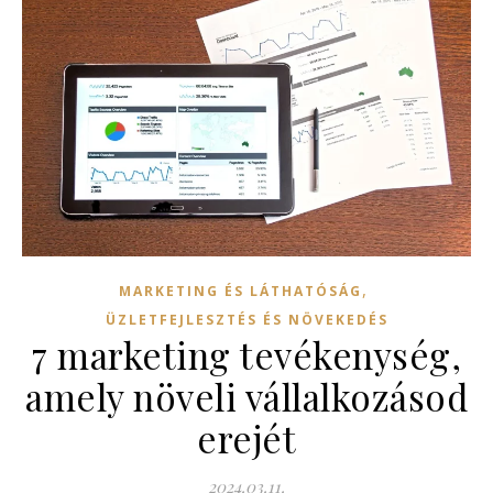
,
MARKETING ÉS LÁTHATÓSÁG
ÜZLETFEJLESZTÉS ÉS NÖVEKEDÉS
7 marketing tevékenység,
amely növeli vállalkozásod
erejét
2024.03.11.