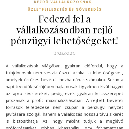
,
KEZDŐ VÁLLALKOZÓKNAK
ÜZLETFEJLESZTÉS ÉS NÖVEKEDÉS
Fedezd fel a
vállalkozásodban rejlő
pénzügyi lehetőségeket!
2024.02.23.
A vállalkozások világában gyakran előfordul, hogy a
tulajdonosok nem veszik észre azokat a lehetőségeket,
amelyek értékes bevételt hozhatnának számukra. Sokan a
napi teendők sűrűjében hajlamosak figyelmen kívül hagyni
az apró részleteket, pedig ezek gyakran kulcsszerepet
játszanak a profit maximalizálásában. A rejtett bevételi
források felfedezése nem csupán a pénzügyi helyzet
javítására szolgál, hanem a vállalkozás hosszú távú sikerét
is biztosíthatja. Az, hogy miként tudjuk a meglévő
erőforrásainkat jobban kihasználni, egy folyamatosan