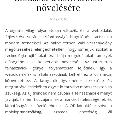
növelésére
2024.01.30.
A digitális világ folyamatosan változik, és a weboldalak
fejlesztése során kulcsfontosságú, hogy lépést tartsunk a
modern trendekkel. Az online térben való versenyelőny
megőrzéséhez elengedhetetlen, hogy ismerjük azokat a
technológiai újításokat és dizájn megoldásokat, amelyek
elősegíthetik a konverziók növelését. Az internetes
felhasználók igényei folyamatosan fejlődnek, így a
weboldalaknak is alkalmazkodniuk kell ehhez a dinamikus
környezethez. A látogatók figyelmének felkeltése és
megtartása érdekében egyre kreatívabb módszerekre van
szükség. Az új trendek nem csupán a felhasználói élményt
javítják, hanem hozzájárulnak a márkák hitelességének és
láthatóságának növeléséhez is. A QR-kódoktól kezdve a
mobiloptimalizálásig, számos lehetőség áll