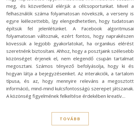
meg, és közvetlenül elérjük a célcsoportunkat. Mivel a
felhasználók száma folyamatosan növekszik, a verseny is
egyre kiélezettebb, így elengedhetetlen, hogy tudatosan
építsük fel jelenlétünket. A Facebook algoritmusai
folyamatosan változnak, ezért fontos, hogy naprakészen
kövessük a legjobb gyakorlatokat, ha organikus elérést
szeretnénk biztosítani. Ahhoz, hogy a posztjaink szélesebb
közönséget érjenek el, nem elegendő csupán tartalmat
megosztani. Számos tényező befolyásolja, hogy ki és
hogyan látja a bejegyzéseinket. Az interakciók, a tartalom
típusa, és az, hogy mennyire releváns a megosztott
információ, mind-mind kulcsfontosságú szerepet játszanak.
A közönség figyelmének felkeltése érdekében kreatív…
TOVÁBB