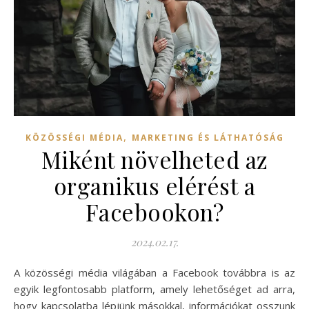
,
KÖZÖSSÉGI MÉDIA
MARKETING ÉS LÁTHATÓSÁG
Miként növelheted az
organikus elérést a
Facebookon?
2024.02.17.
A közösségi média világában a Facebook továbbra is az
egyik legfontosabb platform, amely lehetőséget ad arra,
hogy kapcsolatba lépjünk másokkal, információkat osszunk