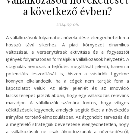
a következő évben?
2024.09.06.
A vállalkozások folyamatos növekedése elengedhetetlen a
hosszú távú sikerhez. A piaci környezet dinamikus
változásai, a versenytársak aktivitása és a fogyasztói
igények folyamatosan formálják a vállalkozások helyzetét. A
stagnálás nemcsak a fejlődés megállását jelenti, hanem a
potenciális leszorítását is, hiszen a vásárlók figyelme
könnyen elkalandozik, ha a cégek nem tartják fenn a
kapcsolatot velük. Az aktív jelenlét és az innováció
kulcsszerepet játszik abban, hogy egy vállalkozás releváns
maradjon. A vállalkozók számára fontos, hogy világos
célkitűzéseik legyenek, amelyek segítik őket a növekedés
irányába történő elmozdulásban. Az átgondolt tervezés és
a megfelelő stratégiák bevezetése elengedhetetlen, hogy
a vállalkozások ne csak álmodozzanak a növekedésről,