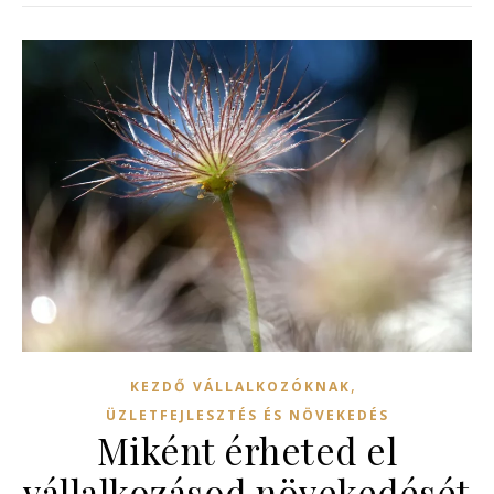
,
KEZDŐ VÁLLALKOZÓKNAK
ÜZLETFEJLESZTÉS ÉS NÖVEKEDÉS
Miként érheted el
vállalkozásod növekedését