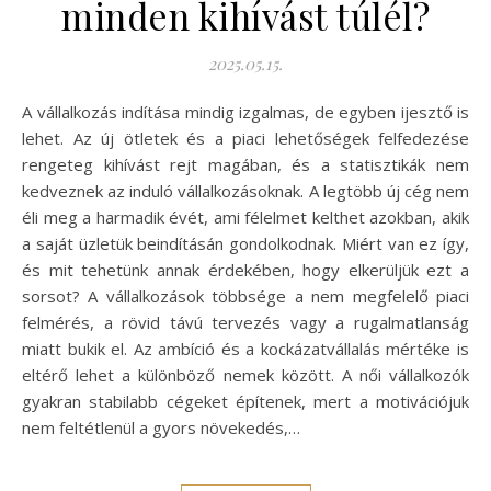
minden kihívást túlél?
2025.05.15.
A vállalkozás indítása mindig izgalmas, de egyben ijesztő is
lehet. Az új ötletek és a piaci lehetőségek felfedezése
rengeteg kihívást rejt magában, és a statisztikák nem
kedveznek az induló vállalkozásoknak. A legtöbb új cég nem
éli meg a harmadik évét, ami félelmet kelthet azokban, akik
a saját üzletük beindításán gondolkodnak. Miért van ez így,
és mit tehetünk annak érdekében, hogy elkerüljük ezt a
sorsot? A vállalkozások többsége a nem megfelelő piaci
felmérés, a rövid távú tervezés vagy a rugalmatlanság
miatt bukik el. Az ambíció és a kockázatvállalás mértéke is
eltérő lehet a különböző nemek között. A női vállalkozók
gyakran stabilabb cégeket építenek, mert a motivációjuk
nem feltétlenül a gyors növekedés,…