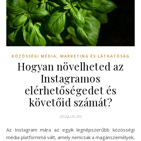
,
KÖZÖSSÉGI MÉDIA
MARKETING ÉS LÁTHATÓSÁG
Hogyan növelheted az
Instagramos
elérhetőségedet és
követőid számát?
2024.01.20.
Az Instagram mára az egyik legnépszerűbb közösségi
média platformmá vált, amely nemcsak a magánszemélyek,