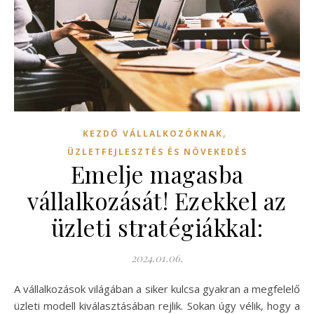
,
KEZDŐ VÁLLALKOZÓKNAK
ÜZLETFEJLESZTÉS ÉS NÖVEKEDÉS
Emelje magasba
vállalkozását! Ezekkel az
üzleti stratégiákkal:
2024.01.06.
A vállalkozások világában a siker kulcsa gyakran a megfelelő
üzleti modell kiválasztásában rejlik. Sokan úgy vélik, hogy a