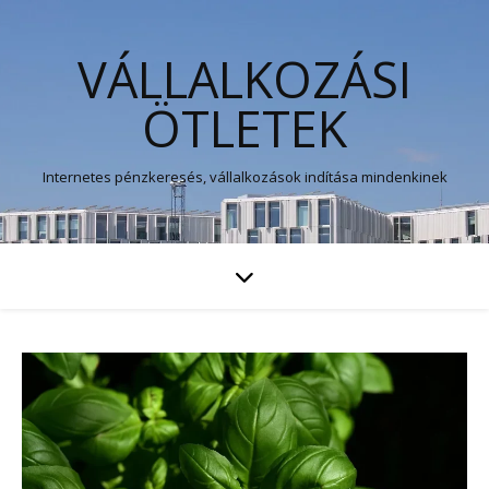
VÁLLALKOZÁSI
ÖTLETEK
Internetes pénzkeresés, vállalkozások indítása mindenkinek