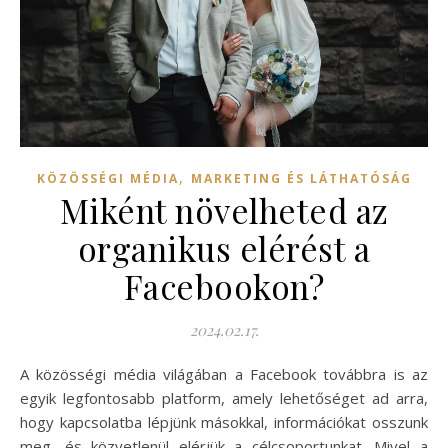
,
KÖZÖSSÉGI MÉDIA
MARKETING ÉS LÁTHATÓSÁG
Miként növelheted az
organikus elérést a
Facebookon?
2024.02.17.
A közösségi média világában a Facebook továbbra is az
egyik legfontosabb platform, amely lehetőséget ad arra,
hogy kapcsolatba lépjünk másokkal, információkat osszunk
meg, és közvetlenül elérjük a célcsoportunkat. Mivel a