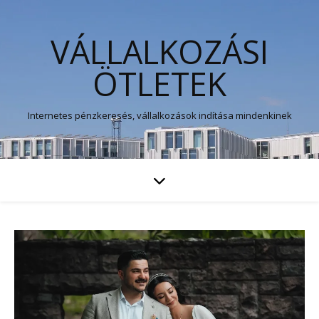
VÁLLALKOZÁSI
ÖTLETEK
Internetes pénzkeresés, vállalkozások indítása mindenkinek