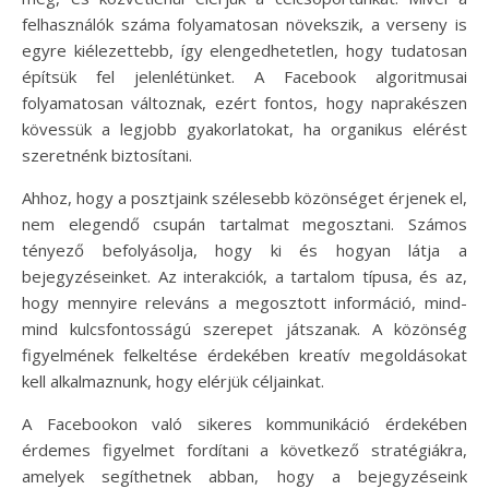
felhasználók száma folyamatosan növekszik, a verseny is
egyre kiélezettebb, így elengedhetetlen, hogy tudatosan
építsük fel jelenlétünket. A Facebook algoritmusai
folyamatosan változnak, ezért fontos, hogy naprakészen
kövessük a legjobb gyakorlatokat, ha organikus elérést
szeretnénk biztosítani.
Ahhoz, hogy a posztjaink szélesebb közönséget érjenek el,
nem elegendő csupán tartalmat megosztani. Számos
tényező befolyásolja, hogy ki és hogyan látja a
bejegyzéseinket. Az interakciók, a tartalom típusa, és az,
hogy mennyire releváns a megosztott információ, mind-
mind kulcsfontosságú szerepet játszanak. A közönség
figyelmének felkeltése érdekében kreatív megoldásokat
kell alkalmaznunk, hogy elérjük céljainkat.
A Facebookon való sikeres kommunikáció érdekében
érdemes figyelmet fordítani a következő stratégiákra,
amelyek segíthetnek abban, hogy a bejegyzéseink