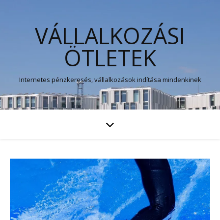
VÁLLALKOZÁSI
ÖTLETEK
Internetes pénzkeresés, vállalkozások indítása mindenkinek