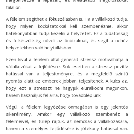
megtervezze a lépéseit, és kreatívabb megoldásokat
találjon.
A félelem segíthet a fókuszálásban is. Ha a vállalkozó tudja,
hogy milyen kockázatokkal kell szembenéznie, akkor
hatékonyabban tudja kezelni a helyzetet. Ez a tudatosság
és felkészültség növeli az önbizalmat, és segít a nehéz
helyzetekben való helytállásban.
Ezen kívül a félelem által generált stressz motiválhatja a
vállalkozókat a fejlődésre. Sok esetben a stressz pozitív
hatással van a teljesítményre, és a megfelelő szintű
nyomás alatt az emberek jobban teljesítenek. A kulcs az,
hogy ezt a stresszt ne hagyjuk eluralkodni magunkon,
hanem használjuk fel arra, hogy továbblépjünk.
Végül, a félelem legyőzése önmagában is egy jelentős
sikerélmény. Amikor egy vállalkozó szembenéz a
félelmeivel, és túllép rajtuk, az nemcsak a vállalkozására,
hanem a személyes fejlődésére is jótékony hatással van.