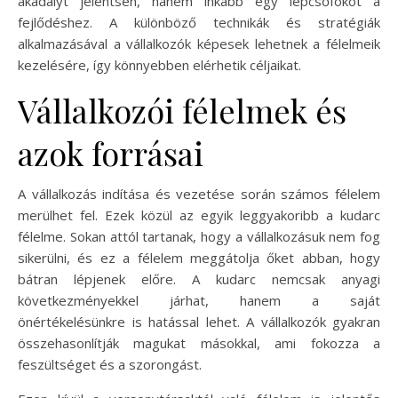
akadályt jelentsen, hanem inkább egy lépcsőfokot a
fejlődéshez. A különböző technikák és stratégiák
alkalmazásával a vállalkozók képesek lehetnek a félelmeik
kezelésére, így könnyebben elérhetik céljaikat.
Vállalkozói félelmek és
azok forrásai
A vállalkozás indítása és vezetése során számos félelem
merülhet fel. Ezek közül az egyik leggyakoribb a kudarc
félelme. Sokan attól tartanak, hogy a vállalkozásuk nem fog
sikerülni, és ez a félelem meggátolja őket abban, hogy
bátran lépjenek előre. A kudarc nemcsak anyagi
következményekkel járhat, hanem a saját
önértékelésünkre is hatással lehet. A vállalkozók gyakran
összehasonlítják magukat másokkal, ami fokozza a
feszültséget és a szorongást.