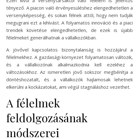
Ezen kívül a versenytársaktól való félelem is jelentős
tényező. A piacon való érvényesüléshez elengedhetetlen a
versenyképesség, és sokan félnek attól, hogy nem tudják
megugrani ezt a kihívást. A folyamatos innováció és a piaci
trendek követése elengedhetetlen, de ezek is újabb
félelmeket generálhatnak a vállalkozókban.
A jövővel kapcsolatos bizonytalanság is hozzájárul a
félelmekhez. A gazdasági környezet folyamatosan változik,
és a vállalkozónak alkalmazkodnia kell ezekhez a
változásokhoz. Az ismeretlen jövő sokszor megbénítja a
döntéshozatalt, és a vállalkozók hajlamosak lehetnek
elkerülni a kockázatokat, ami végül stagnáláshoz vezethet.
A félelmek
feldolgozásának
módszerei