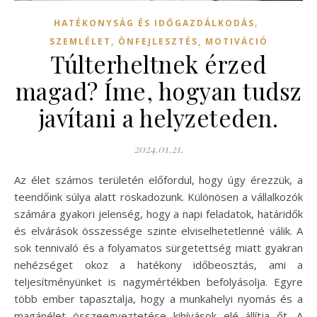
,
HATÉKONYSÁG ÉS IDŐGAZDÁLKODÁS
SZEMLÉLET, ÖNFEJLESZTÉS, MOTIVÁCIÓ
Túlterheltnek érzed
magad? Íme, hogyan tudsz
javítani a helyzeteden.
2024.01.21.
Az élet számos területén előfordul, hogy úgy érezzük, a
teendőink súlya alatt roskadozunk. Különösen a vállalkozók
számára gyakori jelenség, hogy a napi feladatok, határidők
és elvárások összessége szinte elviselhetetlenné válik. A
sok tennivaló és a folyamatos sürgetettség miatt gyakran
nehézséget okoz a hatékony időbeosztás, ami a
teljesítményünket is nagymértékben befolyásolja. Egyre
több ember tapasztalja, hogy a munkahelyi nyomás és a
magánélet összeegyeztetése kihívások elé állítja őt. A