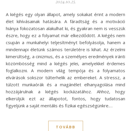
2024.10.25.
A kiégés egy olyan állapot, amely sokakat érint a modern
élet kihívásainak hatására. A fáradtság és a motiváció
hiánya fokozatosan alakulhat ki, és gyakran nem is vesszük
észre, hogy ez a folyamat már elkezdődött. A kiégés nem
csupán a munkahelyi teljesítményt befolyásolja, hanem a
mindennapi életünk számos területére is kihat. Az érzelmi
kimerültség, a cinizmus, és a személyes eredmények iránti
közömbösség mind a kiégés jelei, amelyekkel érdemes
foglalkozni. A modern világ tempója és a folyamatos
elvárások sokszor túlterhelik az embereket. A stressz, a
túlzott munkaórák és a magánélet elhanyagolása mind
hozzájárulnak a kiégés kockázatához. Ahhoz, hogy
elkerüljük ezt az állapotot, fontos, hogy tudatosan
figyeljünk a saját mentális és fizikai egészségünkre.…
TOVÁBB