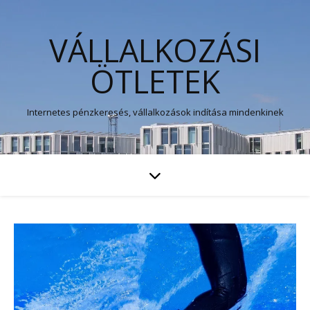
VÁLLALKOZÁSI
ÖTLETEK
Internetes pénzkeresés, vállalkozások indítása mindenkinek