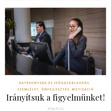
,
HATÉKONYSÁG ÉS IDŐGAZDÁLKODÁS
SZEMLÉLET, ÖNFEJLESZTÉS, MOTIVÁCIÓ
Irányítsuk a figyelmünket!
2024.11.22.