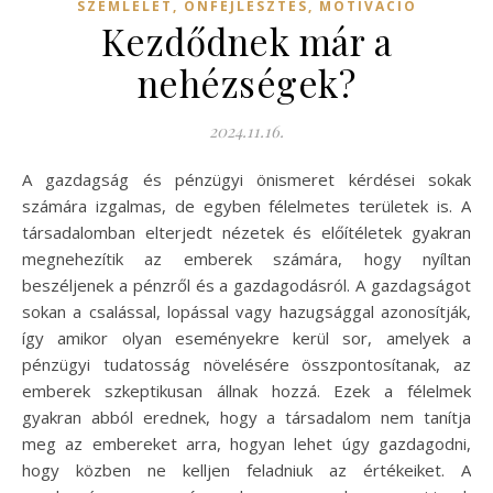
SZEMLÉLET, ÖNFEJLESZTÉS, MOTIVÁCIÓ
Kezdődnek már a
nehézségek?
2024.11.16.
A gazdagság és pénzügyi önismeret kérdései sokak
számára izgalmas, de egyben félelmetes területek is. A
társadalomban elterjedt nézetek és előítéletek gyakran
megnehezítik az emberek számára, hogy nyíltan
beszéljenek a pénzről és a gazdagodásról. A gazdagságot
sokan a csalással, lopással vagy hazugsággal azonosítják,
így amikor olyan eseményekre kerül sor, amelyek a
pénzügyi tudatosság növelésére összpontosítanak, az
emberek szkeptikusan állnak hozzá. Ezek a félelmek
gyakran abból erednek, hogy a társadalom nem tanítja
meg az embereket arra, hogyan lehet úgy gazdagodni,
hogy közben ne kelljen feladniuk az értékeiket. A