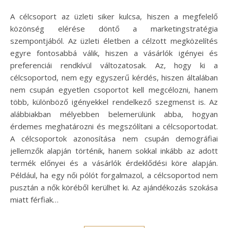
A célcsoport az üzleti siker kulcsa, hiszen a megfelelő
közönség elérése döntő a marketingstratégia
szempontjából. Az üzleti életben a célzott megközelítés
egyre fontosabbá válik, hiszen a vásárlók igényei és
preferenciái rendkívül változatosak. Az, hogy ki a
célcsoportod, nem egy egyszerű kérdés, hiszen általában
nem csupán egyetlen csoportot kell megcélozni, hanem
több, különböző igényekkel rendelkező szegmenst is. Az
alábbiakban mélyebben belemerülünk abba, hogyan
érdemes meghatározni és megszólítani a célcsoportodat.
A célcsoportok azonosítása nem csupán demográfiai
jellemzők alapján történik, hanem sokkal inkább az adott
termék előnyei és a vásárlók érdeklődési köre alapján.
Például, ha egy női pólót forgalmazol, a célcsoportod nem
pusztán a nők köréből kerülhet ki. Az ajándékozás szokása
miatt férfiak…