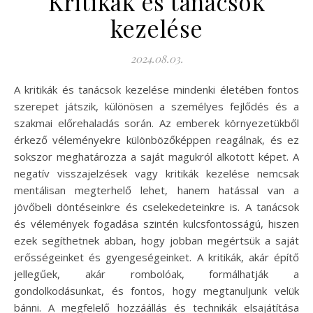
Kritikák és tanácsok
kezelése
2024.08.03.
A kritikák és tanácsok kezelése mindenki életében fontos
szerepet játszik, különösen a személyes fejlődés és a
szakmai előrehaladás során. Az emberek környezetükből
érkező véleményekre különbözőképpen reagálnak, és ez
sokszor meghatározza a saját magukról alkotott képet. A
negatív visszajelzések vagy kritikák kezelése nemcsak
mentálisan megterhelő lehet, hanem hatással van a
jövőbeli döntéseinkre és cselekedeteinkre is. A tanácsok
és vélemények fogadása szintén kulcsfontosságú, hiszen
ezek segíthetnek abban, hogy jobban megértsük a saját
erősségeinket és gyengeségeinket. A kritikák, akár építő
jellegűek, akár rombolóak, formálhatják a
gondolkodásunkat, és fontos, hogy megtanuljunk velük
bánni. A megfelelő hozzáállás és technikák elsajátítása