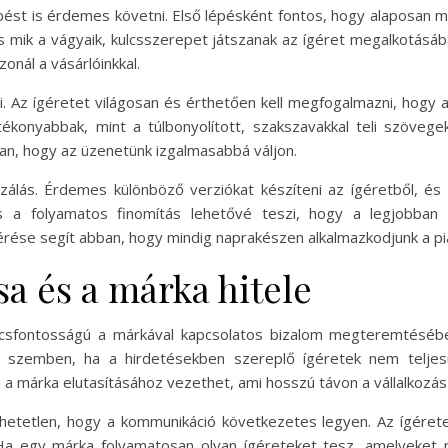
ést is érdemes követni. Első lépésként fontos, hogy alaposan 
s mik a vágyaik, kulcsszerepet játszanak az ígéret megalkotásáb
nál a vásárlóinkkal.
. Az ígéretet világosan és érthetően kell megfogalmazni, hogy a
ékonyabbak, mint a túlbonyolított, szakszavakkal teli szöveg
ban, hogy az üzenetünk izgalmasabbá váljon.
zálás. Érdemes különböző verziókat készíteni az ígéretből, és t
 a folyamatos finomítás lehetővé teszi, hogy a legjobban te
rése segít abban, hogy mindig naprakészen alkalmazkodjunk a pi
sa és a márka hitele
lcsfontosságú a márkával kapcsolatos bizalom megteremtésében
l szemben, ha a hirdetésekben szereplő ígéretek nem teljesü
a márka elutasításához vezethet, ami hosszú távon a vállalkozás 
etetlen, hogy a kommunikáció következetes legyen. Az ígérete
 Ha egy márka folyamatosan olyan ígéreteket tesz, amelyeket n