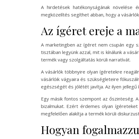
A hirdetések hatékonyságának növelése é
megközelítés segíthet abban, hogy a vásárlók 
Az ígéret ereje a 
A marketingben az ígéret nem csupán egy sz
tisztában legyünk azzal, mit is kínálunk a vásá
termék vagy szolgáltatás körüli narratívát.
A vásárlók többnyire olyan ígéretekre reagá
vásárlóik vágyaira és szükségleteire fókuszá
egészségét és jólétét javítja. Az ilyen jelleg
Egy másik fontos szempont az őszinteség. A 
bizalmukat. Ezért érdemes olyan ígéreteket t
megfelelően alakítja a termék körüli diskurzus
Hogyan fogalmazzu