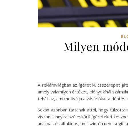
BL
Milyen módo
A reklámvilágban az ígéret kulcsszerepet ját
amely valamilyen értéket, előnyt kínál számuk
tehát az, ami motiválja a vásárlókat a döntés 
Sokan azonban tartanak attól, hogy túlzotta
viszont annyira széleskörű ígéreteket tesznek
unalmas és általános, ami szintén nem segíti a