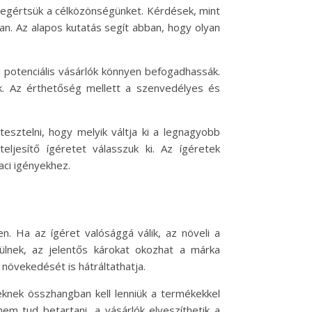
megértsük a célközönségünket. Kérdések, mint
an. Az alapos kutatás segít abban, hogy olyan
 potenciális vásárlók könnyen befogadhassák.
ek. Az érthetőség mellett a szenvedélyes és
esztelni, hogy melyik váltja ki a legnagyobb
ljesítő ígéretet válasszuk ki. Az ígéretek
aci igényekhez.
. Ha az ígéret valósággá válik, az növeli a
lnek, az jelentős károkat okozhat a márka
növekedését is hátráltathatja.
knek összhangban kell lenniük a termékekkel
em tud betartani, a vásárlók elveszíthetik a