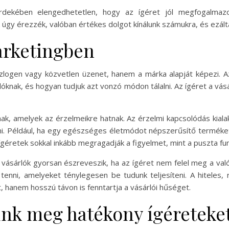
rdekében elengedhetetlen, hogy az ígéret jól megfogalmazo
úgy érezzék, valóban értékes dolgot kínálunk számukra, és ezálta
marketingben
logen vagy közvetlen üzenet, hanem a márka alapját képezi. 
rlóknak, és hogyan tudjuk azt vonzó módon tálalni. Az ígéret a vásár
lnak, amelyek az érzelmeikre hatnak. Az érzelmi kapcsolódás kia
lni. Például, ha egy egészséges életmódot népszerűsítő terméket 
ű ígéretek sokkal inkább megragadják a figyelmet, mint a puszta f
vásárlók gyorsan észreveszik, ha az ígéret nem felel meg a val
enni, amelyeket ténylegesen be tudunk teljesíteni. A hiteles, 
t, hanem hosszú távon is fenntartja a vásárlói hűséget.
nk meg hatékony ígéreteke