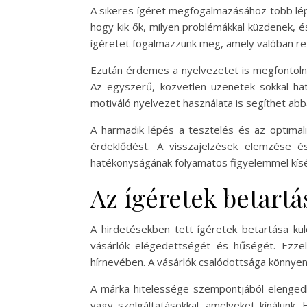
A sikeres ígéret megfogalmazásához több lép
hogy kik ők, milyen problémákkal küzdenek, é
ígéretet fogalmazzunk meg, amely valóban rezo
Ezután érdemes a nyelvezetet is megfontolni
Az egyszerű, közvetlen üzenetek sokkal hat
motiváló nyelvezet használata is segíthet ab
A harmadik lépés a tesztelés és az optimali
érdeklődést. A visszajelzések elemzése és
hatékonyságának folyamatos figyelemmel kísé
Az ígéretek betartá
A hirdetésekben tett ígéretek betartása ku
vásárlók elégedettségét és hűségét. Ezze
hírnevében. A vásárlók csalódottsága könnyen 
A márka hitelessége szempontjából elengedh
vagy szolgáltatásokkal, amelyeket kínálunk.