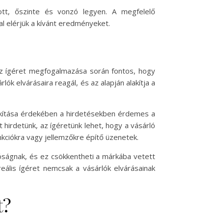
tt, őszinte és vonzó legyen. A megfelelő
l elérjük a kívánt eredményeket.
Az ígéret megfogalmazása során fontos, hogy
lók elvárásaira reagál, és az alapján alakítja a
lakítása érdekében a hirdetésekben érdemes a
hirdetünk, az ígéretünk lehet, hogy a vásárló
unkciókra vagy jellemzőkre építő üzenetek.
óságnak, és ez csökkentheti a márkába vetett
reális ígéret nemcsak a vásárlók elvárásainak
t?