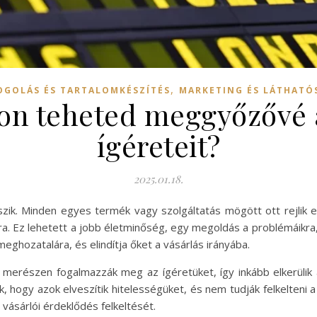
,
OGOLÁS ÉS TARTALOMKÉSZÍTÉS
MARKETING ÉS LÁTHATÓ
n teheted meggyőzővé 
ígéreteit?
2025.01.18.
szik. Minden egyes termék vagy szolgáltatás mögött ott rejlik e
ra. Ez lehetett a jobb életminőség, egy megoldás a problémáikra
meghozatalára, és elindítja őket a vásárlás irányába.
n merészen fogalmazzák meg az ígéretüket, így inkább elkerülik
, hogy azok elveszítik hitelességüket, és nem tudják felkelteni 
 vásárlói érdeklődés felkeltését.