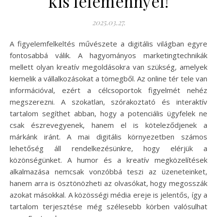
kis leleménnyel!
2025.03.27.
A figyelemfelkeltés művészete a digitális világban egyre
fontosabbá válik. A hagyományos marketingtechnikák
mellett olyan kreatív megoldásokra van szükség, amelyek
kiemelik a vállalkozásokat a tömegből. Az online tér tele van
információval, ezért a célcsoportok figyelmét nehéz
megszerezni. A szokatlan, szórakoztató és interaktív
tartalom segíthet abban, hogy a potenciális ügyfelek ne
csak észrevegyenek, hanem el is köteleződjenek a
márkánk iránt. A mai digitális környezetben számos
lehetőség áll rendelkezésünkre, hogy elérjük a
közönségünket. A humor és a kreatív megközelítések
alkalmazása nemcsak vonzóbbá teszi az üzeneteinket,
hanem arra is ösztönözheti az olvasókat, hogy megosszák
azokat másokkal. A közösségi média ereje is jelentős, így a
tartalom terjesztése még szélesebb körben valósulhat