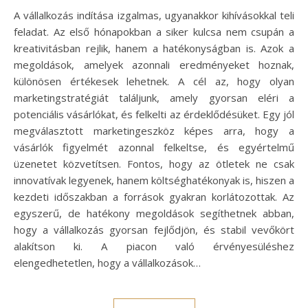
A vállalkozás indítása izgalmas, ugyanakkor kihívásokkal teli
feladat. Az első hónapokban a siker kulcsa nem csupán a
kreativitásban rejlik, hanem a hatékonyságban is. Azok a
megoldások, amelyek azonnali eredményeket hoznak,
különösen értékesek lehetnek. A cél az, hogy olyan
marketingstratégiát találjunk, amely gyorsan eléri a
potenciális vásárlókat, és felkelti az érdeklődésüket. Egy jól
megválasztott marketingeszköz képes arra, hogy a
vásárlók figyelmét azonnal felkeltse, és egyértelmű
üzenetet közvetítsen. Fontos, hogy az ötletek ne csak
innovatívak legyenek, hanem költséghatékonyak is, hiszen a
kezdeti időszakban a források gyakran korlátozottak. Az
egyszerű, de hatékony megoldások segíthetnek abban,
hogy a vállalkozás gyorsan fejlődjön, és stabil vevőkört
alakítson ki. A piacon való érvényesüléshez
elengedhetetlen, hogy a vállalkozások…