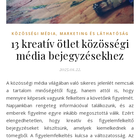
,
KÖZÖSSÉGI MÉDIA
MARKETING ÉS LÁTHATÓSÁG
13 kreatív ötlet közösségi
média bejegyzésekhez
2025.01.22.
A közösségi média világában való sikeres jelenlét nemcsak
a tartalom minőségétől függ, hanem attól is, hogy
mennyire képesek vagyunk felkelteni a követőink figyelmét.
Napjainkban rengeteg információval találkozunk, és az
emberek figyelme egyre inkább megosztottá válik. Ezért
elengedhetetlen, hogy kreatív és figyelemfelkeltő
bejegyzéseket készítsünk, amelyek kiemelkednek a
tömegből. A figyelemfelkeltés kulcsa a változatosság. Az