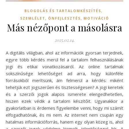
,
BLOGOLÁS ÉS TARTALOMKÉSZÍTÉS
SZEMLÉLET, ÖNFEJLESZTÉS, MOTIVÁCIÓ
Más nézőpont a másolásra
2025.02.14.
A digitális világban, ahol az információk gyorsan terjednek,
egyre több kérdés merül fel a tartalom felhasználásának
jogi és etikai vonatkozásairól. Az online tartalmak
sokszínűsége lehetőséget ad arra, hogy különféle
forrásokból merítsünk, ám felmerül a kérdés: miként
tehetjük ezt jogszerűen és tisztességesen? A jogi keretek
és a szerzői jogok alapos ismerete elengedhetetlen,
hiszen ezek védik a tartalom készítőit. Ugyanakkor a
gyakorlatban is érdemes figyelembe venni, hogy mi számít
elfogadhatónak, és mi nem. Az internet nem csupán egy
hatalmas információforrás, hanem egy olyan közeg is, ahol
a szerzői jogok védelme kiemelt jelentőséggel bír. A