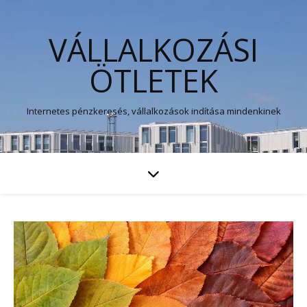
VÁLLALKOZÁSI
ÖTLETEK
Internetes pénzkeresés, vállalkozások indítása mindenkinek