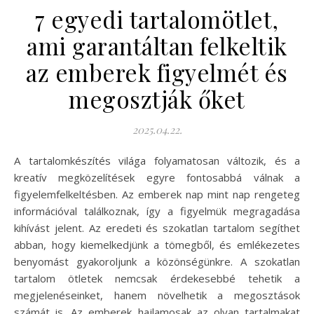
7 egyedi tartalomötlet,
ami garantáltan felkeltik
az emberek figyelmét és
megosztják őket
2025.04.22.
A tartalomkészítés világa folyamatosan változik, és a
kreatív megközelítések egyre fontosabbá válnak a
figyelemfelkeltésben. Az emberek nap mint nap rengeteg
információval találkoznak, így a figyelmük megragadása
kihívást jelent. Az eredeti és szokatlan tartalom segíthet
abban, hogy kiemelkedjünk a tömegből, és emlékezetes
benyomást gyakoroljunk a közönségünkre. A szokatlan
tartalom ötletek nemcsak érdekesebbé tehetik a
megjelenéseinket, hanem növelhetik a megosztások
számát is. Az emberek hajlamosak az olyan tartalmakat