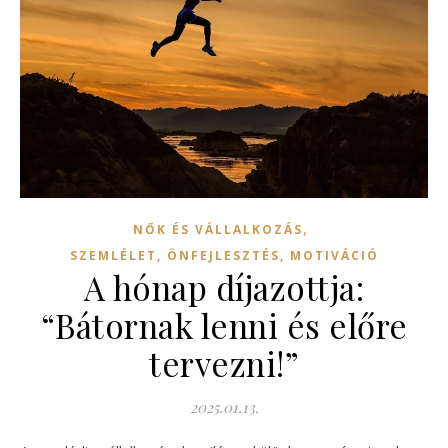
,
NŐK ÉS VÁLLALKOZÁS
SZEMLÉLET, ÖNFEJLESZTÉS, MOTIVÁCIÓ
A hónap díjazottja:
“Bátornak lenni és előre
tervezni!”
2025.01.13.