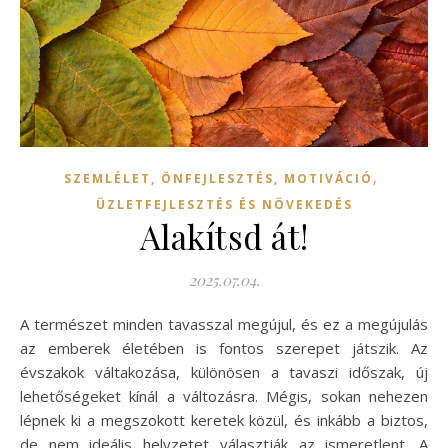
,
SZEMLÉLET, ÖNFEJLESZTÉS, MOTIVÁCIÓ
ÜZLETFEJLESZTÉS ÉS NÖVEKEDÉS
Alakítsd át!
2025.07.04.
A természet minden tavasszal megújul, és ez a megújulás
az emberek életében is fontos szerepet játszik. Az
évszakok váltakozása, különösen a tavaszi időszak, új
lehetőségeket kínál a változásra. Mégis, sokan nehezen
lépnek ki a megszokott keretek közül, és inkább a biztos,
de nem ideális helyzetet választják az ismeretlent. A