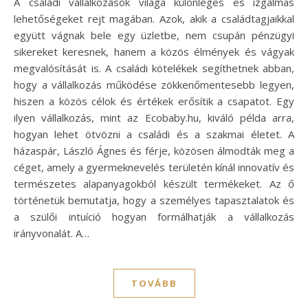
A családi vállalkozások világa különleges és izgalmas
lehetőségeket rejt magában. Azok, akik a családtagjaikkal
együtt vágnak bele egy üzletbe, nem csupán pénzügyi
sikereket keresnek, hanem a közös élmények és vágyak
megvalósítását is. A családi kötelékek segíthetnek abban,
hogy a vállalkozás működése zökkenőmentesebb legyen,
hiszen a közös célok és értékek erősítik a csapatot. Egy
ilyen vállalkozás, mint az Ecobaby.hu, kiváló példa arra,
hogyan lehet ötvözni a családi és a szakmai életet. A
házaspár, László Ágnes és férje, közösen álmodták meg a
céget, amely a gyermeknevelés területén kínál innovatív és
természetes alapanyagokból készült termékeket. Az ő
történetük bemutatja, hogy a személyes tapasztalatok és
a szülői intuíció hogyan formálhatják a vállalkozás
irányvonalát. A…
TOVÁBB