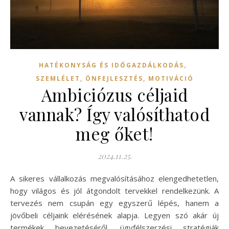
,
HATÉKONYSÁG ÉS IDŐGAZDÁLKODÁS
SZEMLÉLET, ÖNFEJLESZTÉS, MOTIVÁCIÓ
Ambiciózus céljaid
vannak? Így valósíthatod
meg őket!
2024.11.25.
A sikeres vállalkozás megvalósításához elengedhetetlen,
hogy világos és jól átgondolt tervekkel rendelkezünk. A
tervezés nem csupán egy egyszerű lépés, hanem a
jövőbeli céljaink elérésének alapja. Legyen szó akár új
termékek bevezetéséről, ügyfélszerzési stratégiák