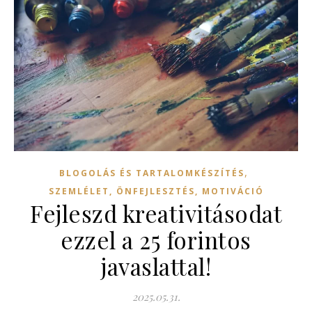
,
BLOGOLÁS ÉS TARTALOMKÉSZÍTÉS
SZEMLÉLET, ÖNFEJLESZTÉS, MOTIVÁCIÓ
Fejleszd kreativitásodat
ezzel a 25 forintos
javaslattal!
2025.05.31.