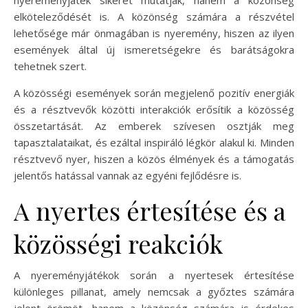
elköteleződését is. A közönség számára a részvétel
lehetősége már önmagában is nyeremény, hiszen az ilyen
események által új ismeretségekre és barátságokra
tehetnek szert.
A közösségi események során megjelenő pozitív energiák
és a résztvevők közötti interakciók erősítik a közösség
összetartását. Az emberek szívesen osztják meg
tapasztalataikat, és ezáltal inspiráló légkör alakul ki. Minden
résztvevő nyer, hiszen a közös élmények és a támogatás
jelentős hatással vannak az egyéni fejlődésre is.
A nyertes értesítése és a
közösségi reakciók
A nyereményjátékok során a nyertesek értesítése
különleges pillanat, amely nemcsak a győztes számára
jelent örömöt, hanem a közönség számára is érdekes