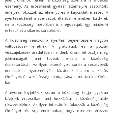
esemény. Az értesítések gyakran személyre szabottak,
amelyek fokozzák az élményt és a kapcsolat érzetét. A
nyertesek hírét a szervezők általában e-mailben küldik el,
de a közösségi médiában is megosztják, így mindenki
értesülhet a sikeres sorsolásról.
A közönség reakciói a nyertes bejelentésére nagyon
változatosak lehetnek. A gratulációk és a pozitív
visszajelzések áradatában mindenki örömmel osztja meg
jókívánságait, ami tovább erősíti a közösség
összetartását. Az ilyen események során a résztvevők
nemcsak a nyereményért küzdenek, hanem a közös
élmények és a közösség támogatása is motiváló erőként
hat.
A nyereményjátékok során a közönség tagjai gyakran
kifejezik érzéseiket, ami hozzájárul a közönség aktív
részvételéhez. Az ilyen interakciók fokozzák a közösség
élményét, és segítenek abban, hogy mindenki érezze: