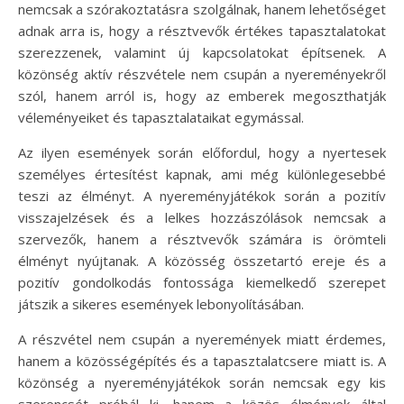
nemcsak a szórakoztatásra szolgálnak, hanem lehetőséget
adnak arra is, hogy a résztvevők értékes tapasztalatokat
szerezzenek, valamint új kapcsolatokat építsenek. A
közönség aktív részvétele nem csupán a nyereményekről
szól, hanem arról is, hogy az emberek megoszthatják
véleményeiket és tapasztalataikat egymással.
Az ilyen események során előfordul, hogy a nyertesek
személyes értesítést kapnak, ami még különlegesebbé
teszi az élményt. A nyereményjátékok során a pozitív
visszajelzések és a lelkes hozzászólások nemcsak a
szervezők, hanem a résztvevők számára is örömteli
élményt nyújtanak. A közösség összetartó ereje és a
pozitív gondolkodás fontossága kiemelkedő szerepet
játszik a sikeres események lebonyolításában.
A részvétel nem csupán a nyeremények miatt érdemes,
hanem a közösségépítés és a tapasztalatcsere miatt is. A
közönség a nyereményjátékok során nemcsak egy kis
szerencsét próbál ki, hanem a közös élmények által